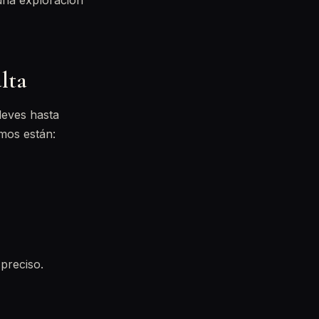
 una exploración
lta
leves hasta
mos están:
preciso.