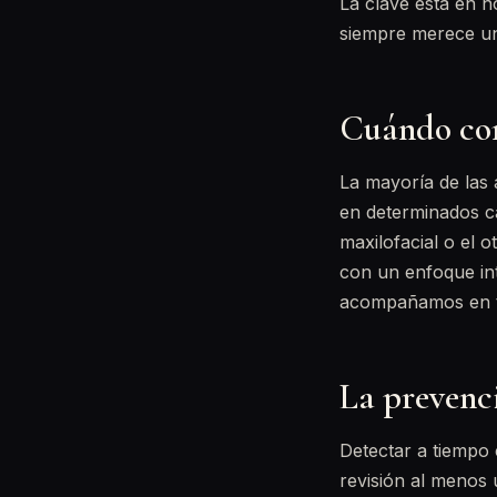
La clave está en n
siempre merece un
Cuándo conv
La mayoría de las 
en determinados ca
maxilofacial o el o
con un enfoque int
acompañamos en to
La prevenci
Detectar a tiempo 
revisión al menos 