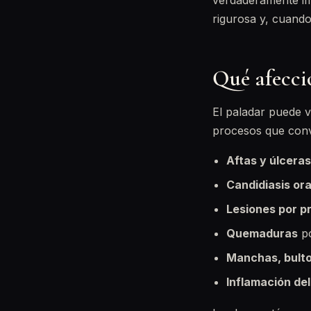
verdaderamente imp
rigurosa y, cuando
Qué afecci
El paladar puede v
procesos que convi
Aftas y úlceras
Candidiasis ora
Lesiones por p
Quemaduras
po
Manchas, bulto
Inflamación del