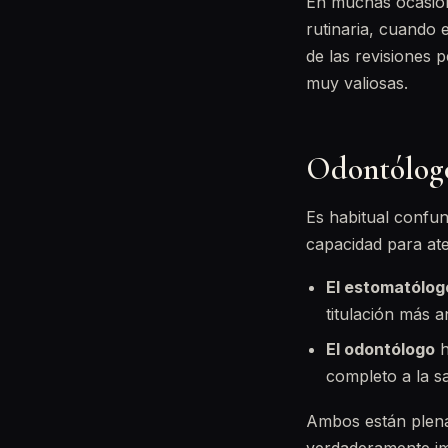
En muchas ocasione
rutinaria, cuando 
de las revisiones p
muy valiosas.
Odontólogo
Es habitual confund
capacidad para ate
El estomatólog
titulación más a
El odontólogo
h
completo a la s
Ambos están plenam