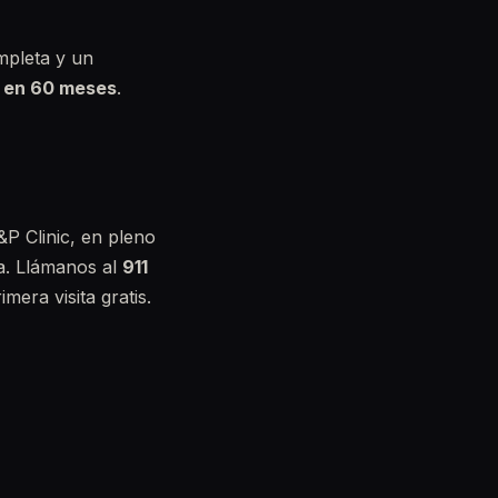
mpleta y un
a en 60 meses
.
&P Clinic, en pleno
a. Llámanos al
911
mera visita gratis.