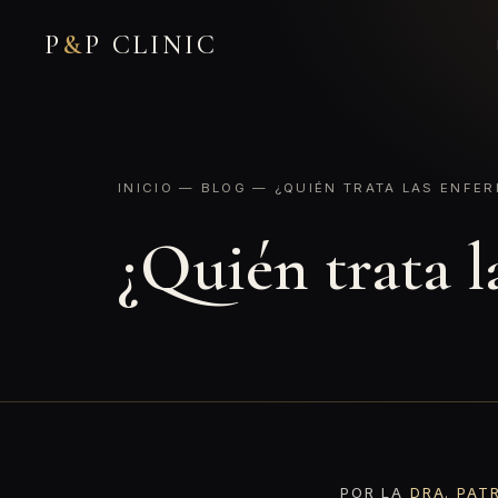
P
&
P CLINIC
INICIO
—
BLOG
— ¿QUIÉN TRATA LAS ENFE
¿Quién trata l
POR LA
DRA. PAT