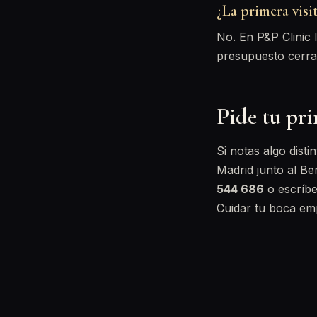
¿La primera visi
No. En P&P Clinic 
presupuesto cerra
Pide tu pri
Si notas algo dist
Madrid junto al B
544 686
o escríbe
Cuidar tu boca emp