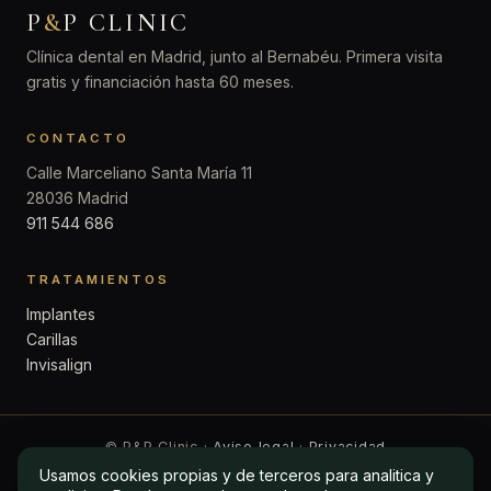
P
&
P CLINIC
Clínica dental en Madrid, junto al Bernabéu. Primera visita
gratis y financiación hasta 60 meses.
CONTACTO
Calle Marceliano Santa María 11
28036 Madrid
911 544 686
TRATAMIENTOS
Implantes
Carillas
Invisalign
© P&P Clinic ·
Aviso legal
·
Privacidad
Usamos cookies propias y de terceros para analitica y
Usamos cookies propias y de terceros para analitica y