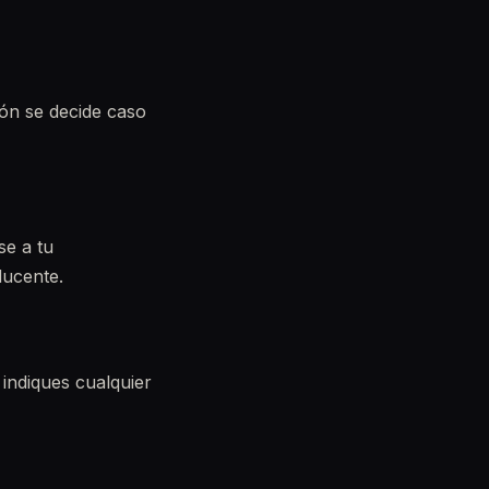
ión se decide caso
se a tu
ducente.
 indiques cualquier