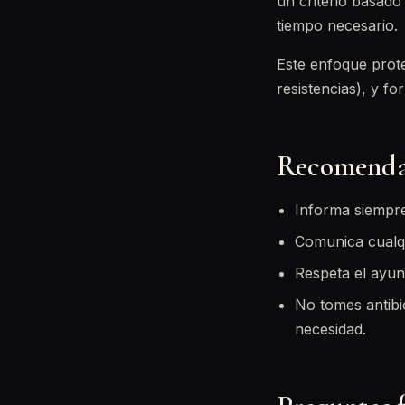
un criterio basado 
tiempo necesario.
Este enfoque prot
resistencias), y f
Recomendac
Informa siempr
Comunica cualqu
Respeta el ayuno
No tomes antibió
necesidad.