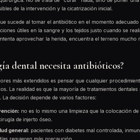
quirúrgica. No se trata de "curar" nada, sino de poner una
bles de la intervención y la cicatrización inicial.
 que sucede al tomar el antibiótico en el momento adecuado
ones útiles en la sangre y los tejidos justo cuando se realiz
 intenta aprovechar la herida, encuentra el terreno mucho
ía dental necesita antibióticos?
rores más extendidos es pensar que cualquier procedimient
cos. La realidad es que la mayoría de tratamientos dentales 
s. La decisión depende de varios factores:
rvención:
no es lo mismo una limpieza que la colocación de
irugía de injerto óseo.
lud general:
pacientes con diabetes mal controlada, inmu
atías requieren más precaución.