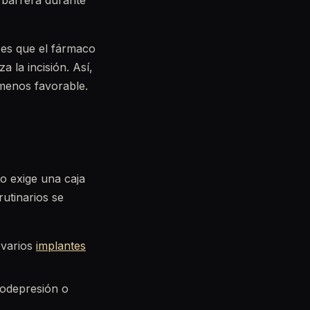
 barrera durante
 es que el fármaco
a la incisión. Así,
 menos favorable.
o exige una caja
rutinarios se
 varios
implantes
nodepresión o