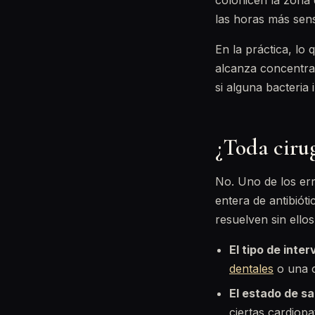
colonicen la zona 
las horas más sensi
En la práctica, lo
alcanza concentraci
si alguna bacteria
¿Toda cirug
No. Uno de los er
entera de antibióti
resuelven sin ello
El tipo de inte
dentales
o una c
El estado de sa
ciertas cardiop