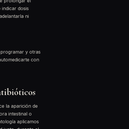
de prolongar el
 indicar dosis
adelantarla ni
reprogramar y otras
automedicarte con
tibióticos
ce la aparición de
ra intestinal o
ntología aplicamos