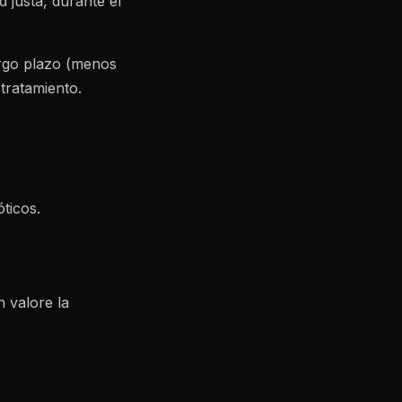
d justa, durante el
argo plazo (menos
tratamiento.
óticos.
n valore la