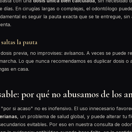
basta con una
dosis única bien calculada
, sin necesidad 
e días. En cirugías largas o complejas, el odontólogo puede
ndamental es seguir la pauta exacta que se te entregue, sin 
uenta.
 saltas la pauta
a dosis previa, no improvises: avísanos. A veces se puede 
a marcha. Lo que nunca recomendamos es duplicar dosis o 
engas en casa.
able: por qué no abusamos de los an
 "por si acaso" no es inofensivo. El uso innecesario favore
erianas
, un problema de salud global, y puede alterar tu flo
ecundarios evitables. Por eso en nuestra consulta de odo