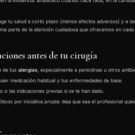
en la evidencia: antibiótico cuando hace falta, en la cantida
ege tu salud a corto plazo (menos efectos adversos) y a l
orma parte de la atención cuidadosa que ofrecemos en cada 
iones antes de tu cirugía
e de tus
alergias
, especialmente a penicilinas u otros antibi
ier medicación habitual y tus enfermedades de base.
 o las indicaciones previas si se te han dado.
ticos por iniciativa propia: deja que sea el profesional quie