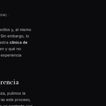
EM) ·
cillos y, al mismo
 Sin embargo, lo
uestra
clínica de
en y qué no
 experiencia
erencia
nza, pulimos la
Tras este proceso,