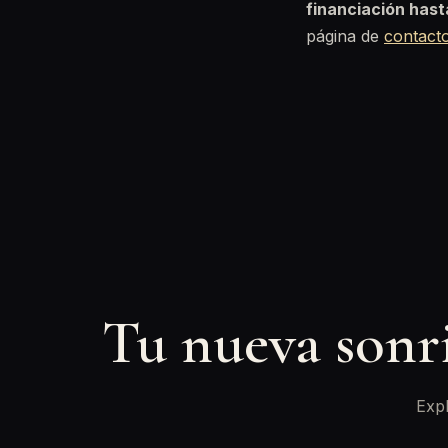
financiación has
página de
contact
Tu nueva sonr
Expl