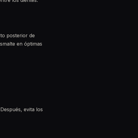
ntre los dientes.
to posterior de
esmalte en óptimas
 Después, evita los