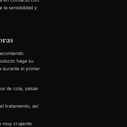
tra en contacto con
la sensibilidad y
oras
 recomiendo
producto haga su
a durante el primer
cos de cola, salsas
el tratamiento, así
 muy crujiente