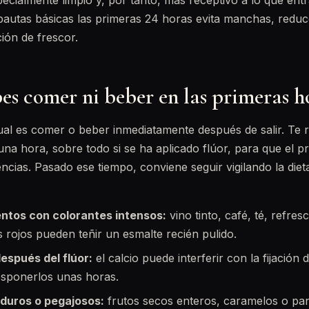
pecialmente limpio y, por tanto, más receptivo a lo que en
pautas básicas las primeras 24 horas evita manchas, reduce 
ión de frescor.
es comer ni beber en las primeras h
tual es comer o beber inmediatamente después de salir. Te
na hora, sobre todo si se ha aplicado flúor, para que el 
encias. Pasado ese tiempo, conviene seguir vigilando la diet
entos con colorantes intensos:
vino tinto, café, té, refres
 rojos pueden teñir un esmalte recién pulido.
espués del flúor:
el calcio puede interferir con la fijación d
osponerlos unas horas.
duros o pegajosos:
frutos secos enteros, caramelos o pan