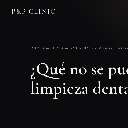
P
&
P CLINIC
INICIO
—
BLOG
— ¿QUÉ NO SE PUEDE HACER
¿Qué no se pu
limpieza denta