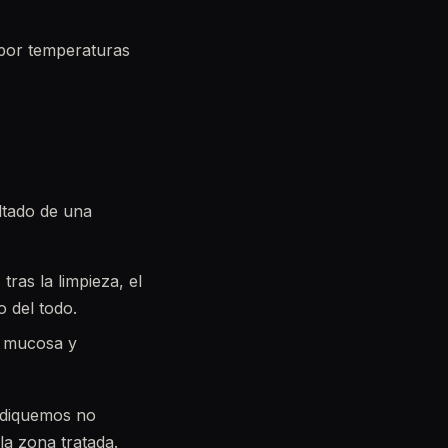
a por temperaturas
ltado de una
ras la limpieza, el
 del todo.
a mucosa y
indiquemos no
la zona tratada.