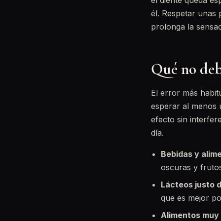
el diente queda es
él. Respetar unas 
prolonga la sensac
Qué no deb
El error más habi
esperar al menos u
efecto sin interfer
día.
Bebidas y alim
oscuras y frutos
Lácteos justo d
que es mejor p
Alimentos muy 