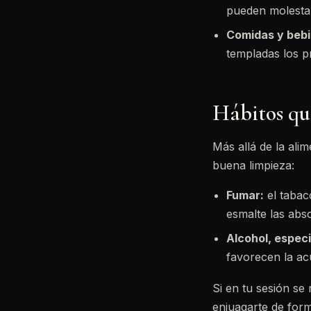
pueden molestar 
Comidas y bebi
templadas los p
Hábitos qu
Más allá de la ali
buena limpieza:
Fumar:
el tabac
esmalte las abs
Alcohol, espec
favorecen la ac
Si en tu sesión se
enjuagarte de form