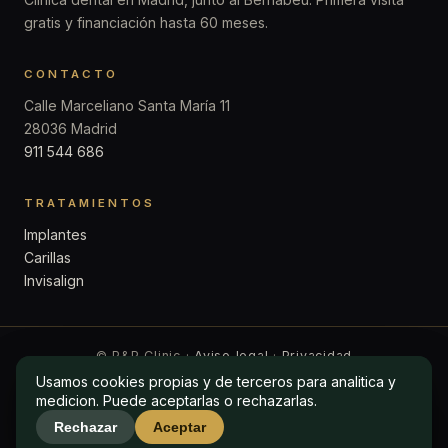
gratis y financiación hasta 60 meses.
CONTACTO
Calle Marceliano Santa María 11
28036 Madrid
911 544 686
TRATAMIENTOS
Implantes
Carillas
Invisalign
© P&P Clinic ·
Aviso legal
·
Privacidad
Usamos cookies propias y de terceros para analitica y
Usamos cookies propias y de terceros para analitica y
medicion. Puede aceptarlas o rechazarlas.
medicion. Puede aceptarlas o rechazarlas.
Rechazar
Rechazar
Aceptar
Aceptar