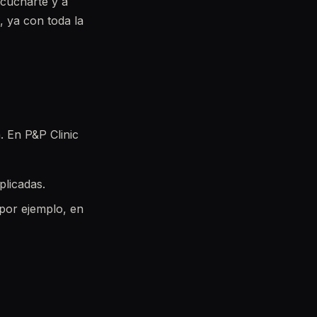
scucharte y a
, ya con toda la
. En P&P Clinic
plicadas.
(por ejemplo, en