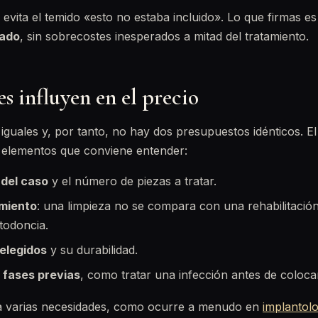
 evita el temido «esto no estaba incluido». Lo que firmas e
rado
, sin sobrecostes inesperados a mitad del tratamiento.
s influyen en el precio
guales y, por tanto, no hay dos presupuestos idénticos. El 
 elementos que conviene entender:
 del caso
y el número de piezas a tratar.
amiento
: una limpieza no se compara con una rehabilitació
todoncia.
 elegidos
y su durabilidad.
e
fases previas
, como tratar una infección antes de coloca
a varias necesidades, como ocurre a menudo en
implantolo