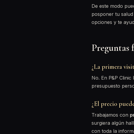
De este modo puede
posponer tu salud
opciones y te ayud
Preguntas f
¿La primera visi
No. En P&P Clinic 
presupuesto perso
¿El precio pued
Trabajamos con
p
surgiera algún hal
con toda la inform