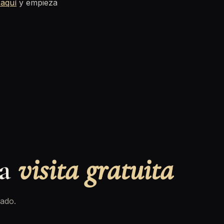
 aquí
y empieza
na
visita gratuita
ado.