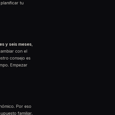
lanificar tu
res y seis meses
,
cambiar con el
stro consejo es
iempo. Empezar
nómico. Por eso
upuesto familiar.