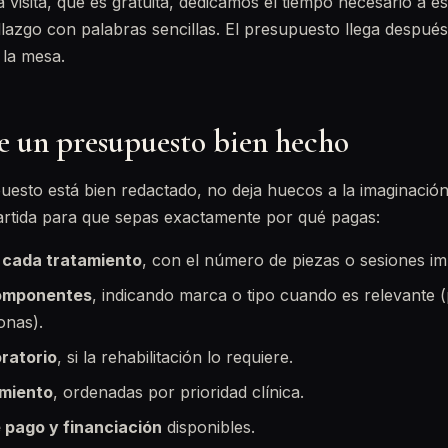
 visita, que es gratuita, dedicamos el tiempo necesario a e
llazgo con palabras sencillas. El presupuesto llega después
 la mesa.
e un presupuesto bien hecho
sto está bien redactado, no deja huecos a la imaginación
artida para que sepas exactamente por qué pagas:
 cada tratamiento
, con el número de piezas o sesiones im
componentes
, indicando marca o tipo cuando es relevante 
onas).
oratorio
, si la rehabilitación lo requiere.
amiento
, ordenadas por prioridad clínica.
 pago y financiación
disponibles.