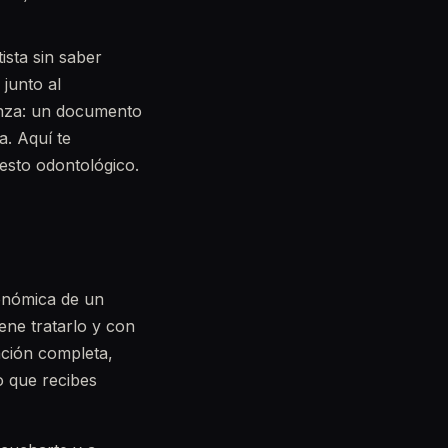
ista sin saber
junto al
nza: un documento
a. Aquí te
sto odontológico.
conómica de un
ene tratarlo y con
ación completa,
o que recibes