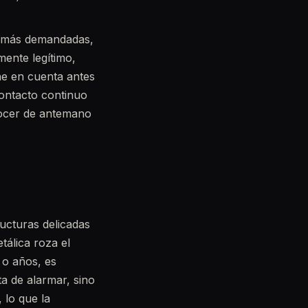
s más demandadas,
mente legítimo,
ne en cuenta antes
contacto continuo
nocer de antemano
ructuras delicadas
tálica roza el
 o años, es
a de alarmar, sino
 lo que la