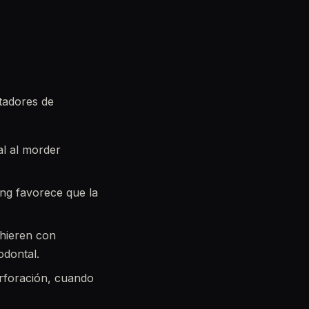
tadores de
al al morder
ing favorece que la
dhieren con
odontal.
rforación, cuando