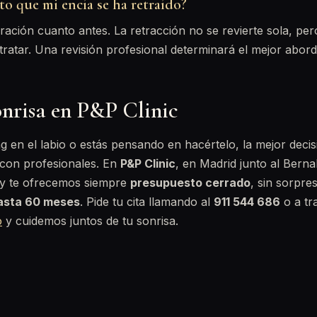
o que mi encía se ha retraído?
ación cuanto antes. La retracción no se revierte sola, pe
 tratar. Una revisión profesional determinará el mejor abord
onrisa en P&P Clinic
ng en el labio o estás pensando en hacértelo, la mejor decis
 con profesionales. En
P&P Clinic
, en Madrid junto al Bern
y te ofrecemos siempre
presupuesto cerrado
, sin sorpre
hasta 60 meses
. Pide tu cita llamando al
911 544 686
o a tr
o
y cuidemos juntos de tu sonrisa.