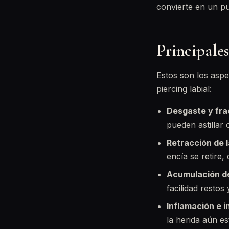
convierte en un pu
Principales
Estos son los asp
piercing labial:
Desgaste y fra
pueden astillar 
Retracción de l
encía se retire,
Acumulación de
facilidad restos
Inflamación e i
la herida aún es