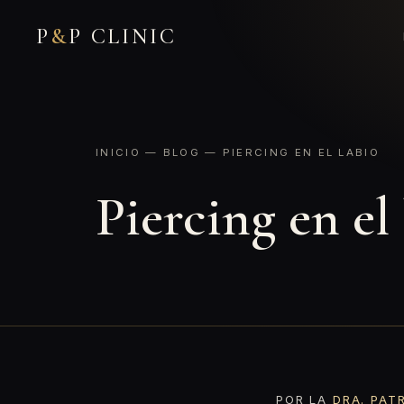
P
&
P CLINIC
INICIO
—
BLOG
— PIERCING EN EL LABIO
Piercing en el
POR LA
DRA. PAT