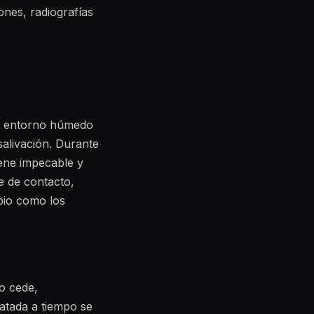
iones, radiografías
un entorno húmedo
salivación. Durante
iene impecable y
te de contacto,
bio como los
no cede,
ratada a tiempo se