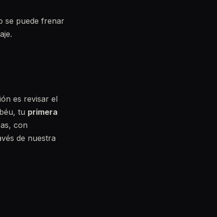
ro se puede frenar
aje.
ión es revisar el
abéu, tu
primera
sas, con
avés de nuestra