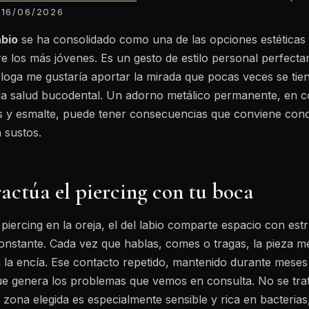
16/06/2026
abio
se ha consolidado como una de las opciones estética
e los más jóvenes. Es un gesto de estilo personal perfecta
oga me gustaría aportar la mirada que pocas veces se tie
e la salud bucodental. Un adorno metálico permanente, en 
as y esmalte, puede tener consecuencias que conviene co
n sustos.
actúa el piercing con tu boca
 piercing en la oreja, el del labio comparte espacio con est
nstante. Cada vez que hablas, comes o tragas, la pieza me
 la encía. Ese contacto repetido, mantenido durante meses
ue genera los problemas que vemos en consulta. No se trat
 zona elegida es especialmente sensible y rica en bacterias,