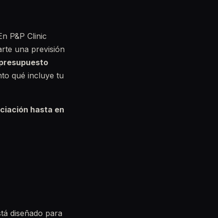
En P&P Clinic
arte una previsión
presupuesto
nto qué incluye tu
nciación hasta en
stá diseñado para