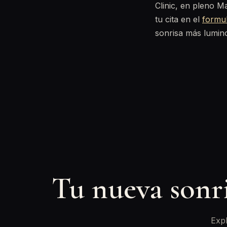
Clinic, en pleno M
tu cita en el
formul
sonrisa más lumin
Tu nueva sonr
Expl