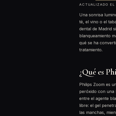
ACTUALIZADO EL 
Una sonrisa lumino
té, el vino o el t
dental de Madrid s
blanqueamiento m
qué se ha converti
tratamiento.
¿Qué es Ph
Philips Zoom es u
peróxido con una l
entre el agente bl
libre: el gel penet
las manchas, mient