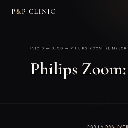
P
&
P CLINIC
INICIO
—
BLOG
— PHILIPS ZOOM: EL MEJO
Philips Zoom:
POR LA
DRA. PAT