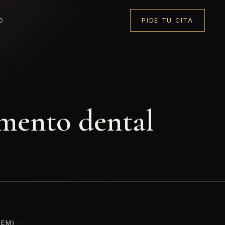
O
PIDE TU CITA
amento dental
EM) ·