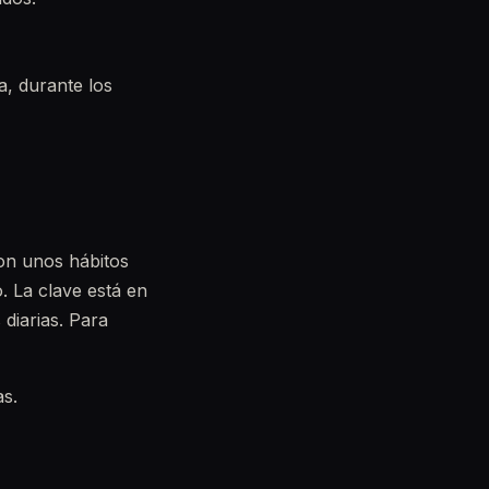
a, durante los
on unos hábitos
 La clave está en
 diarias. Para
as.