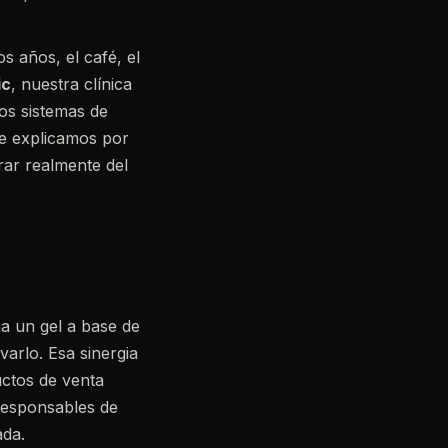
s años, el café, el
ic
, nuestra clínica
os sistemas de
 te explicamos por
rar realmente del
a un gel a base de
arlo. Esa sinergia
uctos de venta
 responsables de
ada.