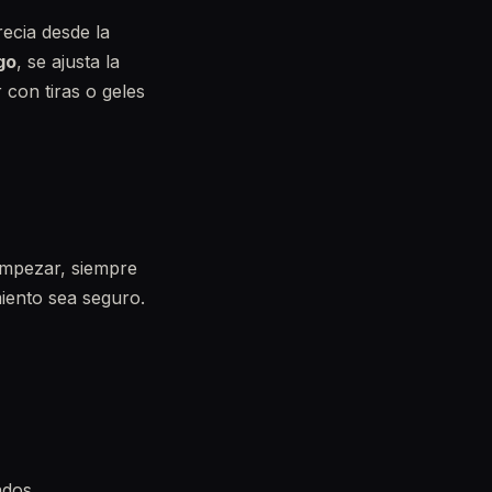
ecia desde la
go
, se ajusta la
 con tiras o geles
 empezar, siempre
miento sea seguro.
ados.