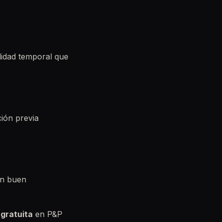
lidad temporal que
ión previa
un buen
 gratuita
en P&P