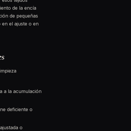
 esos tejidos
iento de la encía
ición de pequeñas
 en el ajuste o en
es
impieza
da a la acumulación
ne deficiente o
ajustada o