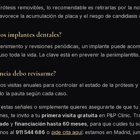
prótesis removibles, lo recomendable es retirarlas por la 
avorece la acumulación de placa y el riesgo de candidiasis o
os implantes dentales?
nimiento y revisiones periódicas, un implante puede aco
o toda la vida. La clave está en prevenir la periimplantitis.
ncia debo revisarme?
os visitas anuales para controlar el estado de la prótesis y 
do la pauta según cada caso.
 estas señales o simplemente quieres asegurarte de que tu 
es, te invito a tu
primera visita gratuita
en P&P Clinic. T
rado
y
financiación hasta 60 meses
, para que cuides tu s
anos al
911 544 686
o
pide cita aquí
: estamos en Madrid, ju