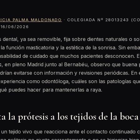
RICIA PALMA MALDONADO
· COLEGIADA Nº 28013243 (CO
16/06/2026
s dental, ya sea removible, fija sobre dientes naturales o s
a función masticatoria y la estética de la sonrisa. Sin emb
nsabilidad de cuidado que muchos pacientes desconocen. E
c
, en pleno Madrid junto al Bernabéu, observo que buena p
rían evitarse con información y revisiones periódicas. En e
 experiencia como odontóloga, cuáles son las patologías q
qué puedes hacer para mantenerlas a raya.
 la prótesis a los tejidos de la boca
un tejido vivo que reacciona ante el contacto continuado 