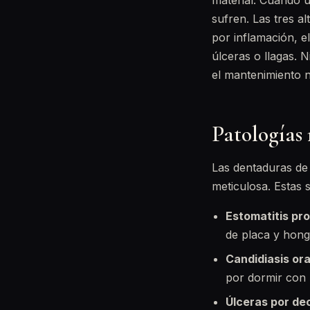
material. Cuando u
sufren. Las tres a
por inflamación, e
úlceras o llagas. 
el mantenimiento n
Patologías 
Las dentaduras de
meticulosa. Estas
Estomatitis pro
de placa y hongo
Candidiasis ora
por dormir con l
Úlceras por de