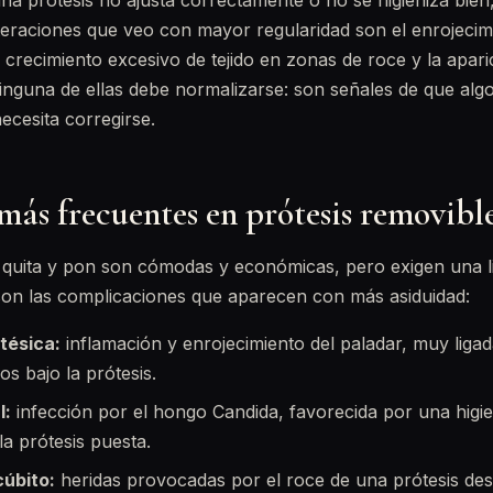
na prótesis no ajusta correctamente o no se higieniza bien,
lteraciones que veo con mayor regularidad son el enrojecim
l crecimiento excesivo de tejido en zonas de roce y la apar
Ninguna de ellas debe normalizarse: son señales de que algo
ecesita corregirse.
más frecuentes en prótesis removibl
 quita y pon son cómodas y económicas, pero exigen una l
 son las complicaciones que aparecen con más asiduidad:
tésica:
inflamación y enrojecimiento del paladar, muy liga
s bajo la prótesis.
l:
infección por el hongo Candida, favorecida por una higie
a prótesis puesta.
cúbito:
heridas provocadas por el roce de una prótesis des