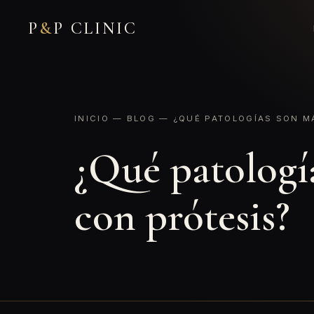
P
&
P CLINIC
INICIO
—
BLOG
— ¿QUÉ PATOLOGÍAS SON M
¿Qué patologí
con prótesis?