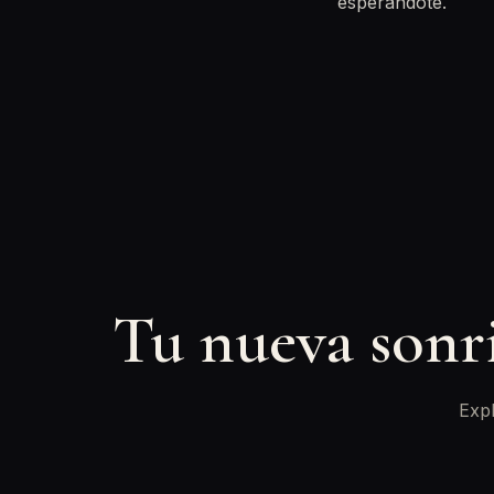
esperándote.
Tu nueva sonr
Expl