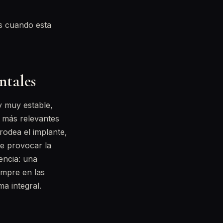
is cuando esta
ntales
y muy estable,
s más relevantes
 rodea el implante,
e provocar la
rencia: una
iempre en las
a integral.