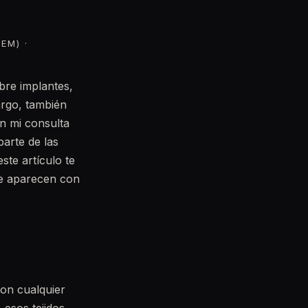
EM) ·
obre implantes,
argo, también
n mi consulta
arte de las
ste artículo te
ue aparecen con
con cualquier