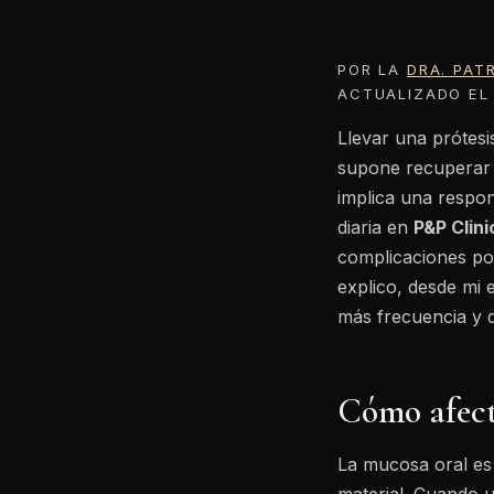
POR LA
DRA. PAT
ACTUALIZADO EL 
Llevar una prótesi
supone recuperar l
implica una respo
diaria en
P&P Clini
complicaciones pod
explico, desde mi
más frecuencia y 
Cómo afecta
La mucosa oral es 