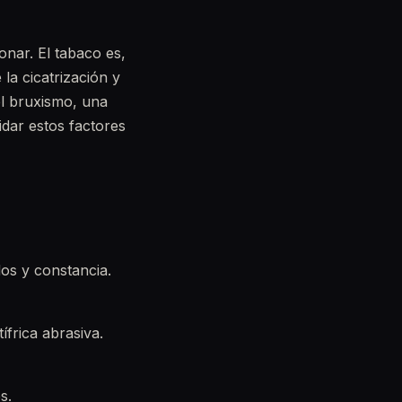
nar. El tabaco es,
 la cicatrización y
 el bruxismo, una
idar estos factores
os y constancia.
ífrica abrasiva.
s.