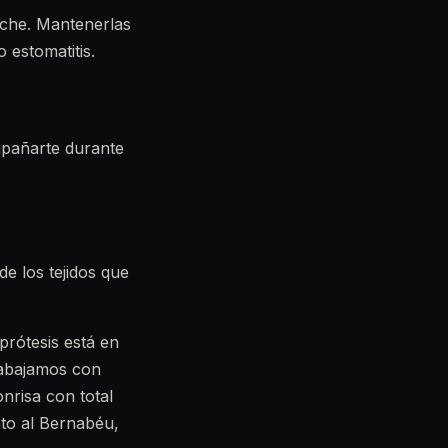
noche. Mantenerlas
 estomatitis.
mpañarte durante
de los tejidos que
prótesis está en
rabajamos con
onrisa con total
nto al Bernabéu,