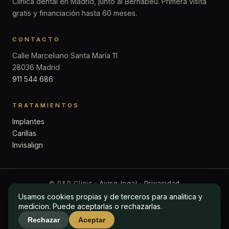
Clínica dental en Madrid, junto al Bernabéu. Primera visita
gratis y financiación hasta 60 meses.
CONTACTO
Calle Marceliano Santa María 11
28036 Madrid
911 544 686
TRATAMIENTOS
Implantes
Carillas
Invisalign
© P&P Clinic ·
Aviso legal
·
Privacidad
Usamos cookies propias y de terceros para analitica y
Usamos cookies propias y de terceros para analitica y
medicion. Puede aceptarlas o rechazarlas.
medicion. Puede aceptarlas o rechazarlas.
Rechazar
Rechazar
Aceptar
Aceptar