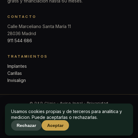
gratis y financiación hasta 60 meses.
CONTACTO
Calle Marceliano Santa María 11
28036 Madrid
911 544 686
TRATAMIENTOS
Implantes
Carillas
Invisalign
© P&P Clinic ·
Aviso legal
·
Privacidad
Usamos cookies propias y de terceros para analitica y
Usamos cookies propias y de terceros para analitica y
medicion. Puede aceptarlas o rechazarlas.
medicion. Puede aceptarlas o rechazarlas.
Rechazar
Rechazar
Aceptar
Aceptar