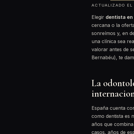
ACTUALIZADO EL 
Elegir
dentista en
cercana o la ofer
sonreímos y, en de
una clínica sea re
valorar antes de se
Bernabéu), te damo
La odontolo
internacio
España cuenta con
como dentista es n
años que combina 
casos, años de esp