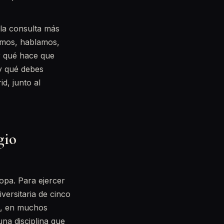
la consulta más
amos, hablamos,
er qué hace que
 y qué debes
d, junto al
gio
opa. Para ejercer
versitaria de cinco
n, en muchos
na disciplina que