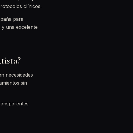
rotocolos clínicos.
España para
a y una excelente
tista?
ren necesidades
tamientos sin
transparentes.