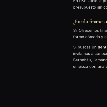
En P&P Clinic la p
presupuesto sin 
¿Puedo financia
Sí. Ofrecemos fin
forma cómoda y a
Si buscas un
dent
invitamos a conoc
Bernabéu, llaman
empieza con una b