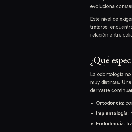
evoluciona constan
Este nivel de exig
tratarse: encuentr
relación entre cali
¿Qué espec
La odontología no 
muy distintas. Una
derivarte continua
Ortodoncia
: co
Implantología
:
Endodoncia
: t