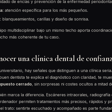
uidado de encías y prevención de la enfermedad periodontal
ía
: atención específica para los más pequeños.
: blanqueamientos, carillas y diseño de sonrisa.
ipo multidisciplinar bajo un mismo techo aporta coordinac
cho más coherente de tu caso.
ocer una clínica dental de confian
 universitario, hay señales que distinguen a una clínica seria
buen dentista te explica el diagnóstico con claridad, te mue
upuesto cerrado
, sin sorpresas ni costes ocultos a mitad d
én marca la diferencia. Escáneres intraorales, radiografía d
ordenador permiten tratamientos más precisos, rápidos y pr
 el trato: sentirte escuchado y acompañado es parte funda