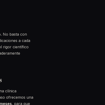
o. No basta con
licaciones a cada
rigor científico
daderamente
s
na clínica
 caso ofrecemos una
 meses
, para que