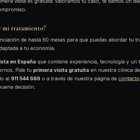
rimera visita es gratuita: valoramos tu caso, te damos un di
compromiso.
r mi tratamiento?
anciación de hasta 60 meses para que puedas abordar tu tr
daptada a tu economía.
ista en España
que combine experiencia, tecnología y un t
ernos. Pide tu
primera visita gratuita
en nuestra clínica de
do al
911 544 686
o a través de nuestra página de
contacto
uena decisión.