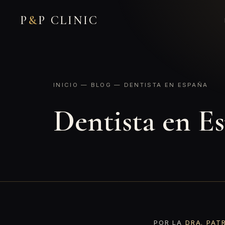
P
&
P CLINIC
INICIO
—
BLOG
— DENTISTA EN ESPAÑA
Dentista en E
POR LA
DRA. PAT