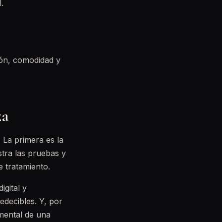
.
ión, comodidad y
za
. La primera es la
stra las pruebas y
e tratamiento.
igital y
edecibles. Y, por
mental de una