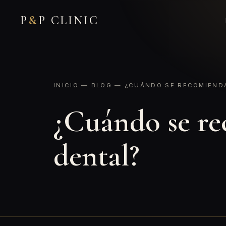
P
&
P CLINIC
INICIO
—
BLOG
— ¿CUÁNDO SE RECOMIENDA
¿Cuándo se re
dental?