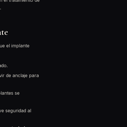
n el tratamiento de
.
nte
ue el implante
ado.
ir de anclaje para
lantes se
ve seguridad al