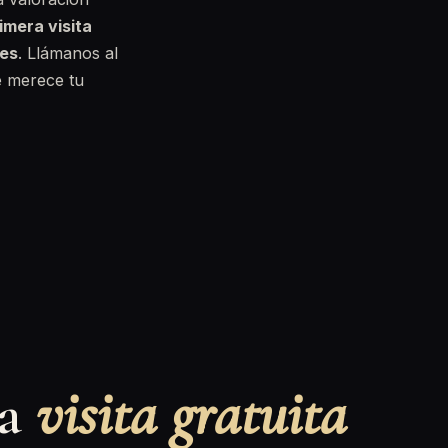
imera visita
ses
. Llámanos al
e merece tu
na
visita gratuita