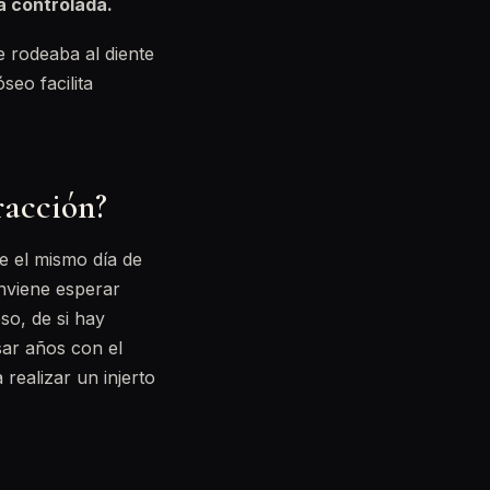
a controlada.
e rodeaba al diente
eo facilita
racción?
e el mismo día de
onviene esperar
so, de si hay
sar años con el
realizar un injerto