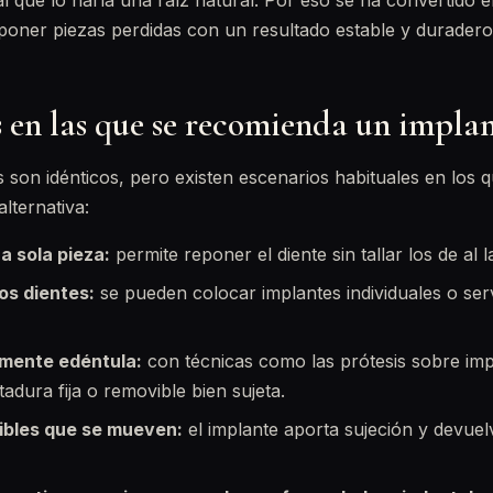
al que lo haría una raíz natural. Por eso se ha convertido e
poner piezas perdidas con un resultado estable y duradero
 en las que se recomienda un impla
 son idénticos, pero existen escenarios habituales en los q
alternativa:
a sola pieza:
permite reponer el diente sin tallar los de al l
os dientes:
se pueden colocar implantes individuales o serv
mente edéntula:
con técnicas como las prótesis sobre imp
adura fija o removible bien sujeta.
ibles que se mueven:
el implante aporta sujeción y devuel