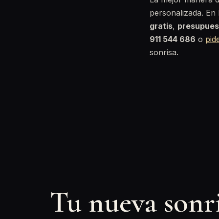
personalizada. En 
gratis
,
presupues
911 544 686
o
pide
sonrisa.
Tu nueva sonr