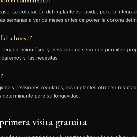
odo el tratamiento?
so. La colocación del implante es rápida, pero la integra
as semanas a varios meses antes de poner la corona defini
falta hueso?
e regeneración ósea y elevación de seno que permiten prep
dicaremos si las necesitas.
e?
ene y revisiones regulares, los implantes ofrecen resulta
es determinante para su longevidad.
primera visita gratuita
 saber si un implante es la opción adecuada para ti es un