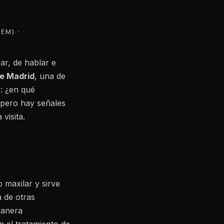
EM) ·
ar, de hablar e
de Madrid
, una de
e: ¿en qué
pero hay señales
visita.
o maxilar y sirve
 de otras
manera