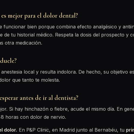
es mejor para el dolor dental?
e funcionar bien porque combina efecto analgésico y antii
e de tu historial médico. Respeta la dosis del prospecto y 
as otra medicación.
duele?
anestesia local y resulta indolora. De hecho, su objetivo es
olor que tanto te molesta.
perar antes de ir al dentista?
r. Si hay hinchazón o fiebre, acude el mismo día. En gene
8 horas con dolor de nervio.
l dolor.
En P&P Clinic, en Madrid junto al Bernabéu, tu
pri