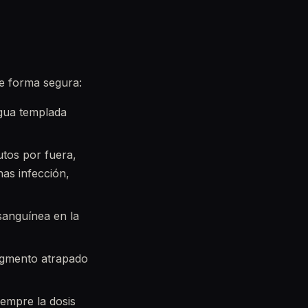
de forma segura:
gua templada
tos por fuera,
as infección,
sanguínea en la
ragmento atrapado
iempre la dosis