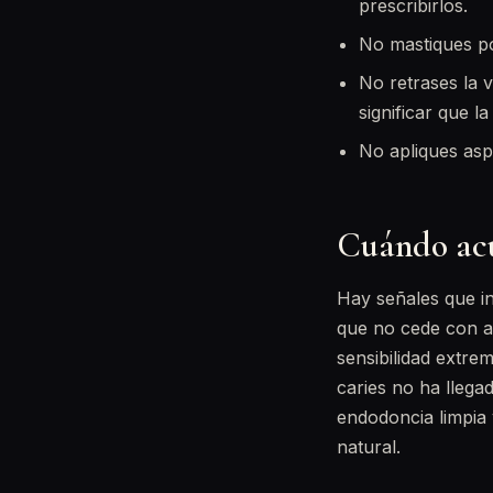
prescribirlos.
No mastiques po
No retrases la 
significar que l
No apliques asp
Cuándo acu
Hay señales que in
que no cede con an
sensibilidad extre
caries no ha llega
endodoncia limpia y
natural.