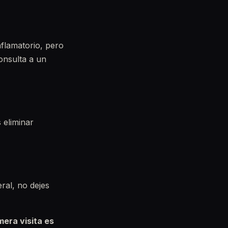
nflamatorio, pero
consulta a un
 eliminar
ral, no dejes
mera visita es