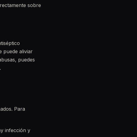
directamente sobre
tiséptico
 puede aliviar
 abusas, puedes
.
cados. Para
ay infección y