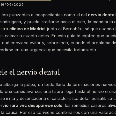
16/06/2026
 tan punzantes e incapacitantes como el del
nervio dental
madrugada, y puede irradiarse hacia el oído, la mandíbula 
estra
clínica de Madrid
, junto al Bernabéu, sé que cuando l
s calmarlo cuanto antes. En esta guía te explico qué pue
 qué conviene evitar y, sobre todo, cuándo el problema de
ertirse en una urgencia que necesita tratamiento.
le el nervio dental
nte alberga la pulpa, un tejido lleno de terminaciones nervio
 una caries avanza, una fisura llega hasta el nervio o una
se irrita y desencadena el característico dolor pulsátil. La 
nervio rara vez desaparece solo
: los remedios caseros ali
 la causa. Por eso conviene combinarlos con una valoració