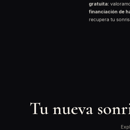
gratuita
: valoram
financiación de 
recupera tu sonrisa
Tu nueva sonr
Expl