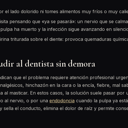
r el lado dolorido ni tomes alimentos muy fríos o muy cali
visita pensando que «ya se pasará»: un nervio que se calm
a pulpa ha muerto y la infección sigue avanzando en silenci
irina triturada sobre el diente: provoca quemaduras química
dir al dentista sin demora
dican que el problema requiere atención profesional urgen
algésicos, hinchazón en la cara o la encía, fiebre, mal s
ma al masticar. En estos casos, la solución suele pasar por
do al nervio, o por una
endodoncia
cuando la pulpa ya está
 sella el conducto, elimina el dolor de raíz y permite cons