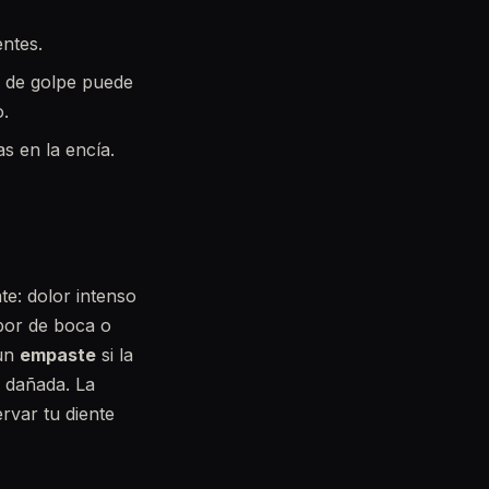
entes.
a de golpe puede
o.
s en la encía.
te: dolor intenso
abor de boca o
 un
empaste
si la
 dañada. La
ervar tu diente