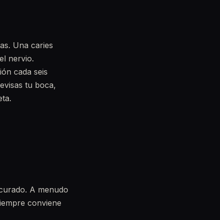
as. Una caries
el nervio.
sión cada seis
evisas tu boca,
ta.
a curado. A menudo
 Siempre conviene