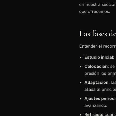
en nuestra secció
que ofrecemos.
Las fases d
Entender el recorri
Estudio inicial:
Colocación:
se 
presión los prim
Adaptación:
la
aliada al principi
Ajustes periódi
avanzando.
Retirada:
cuando