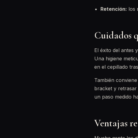
Retención:
los 
Cuidados q
El éxito del antes
Una higiene meticu
en el cepillado tr
También conviene 
bracket y retrasar 
un paso medido haci
Ventajas re