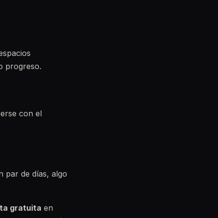
 espacios
o progreso.
verse con el
n par de días, algo
ta gratuita
en