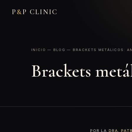
P
&
P CLINIC
INICIO
—
BLOG
— BRACKETS METÁLICOS: A
Brackets metál
POR LA
DRA. PAT