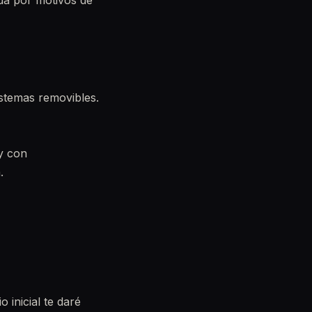
da por motivos de
stemas removibles.
 y con
.
 inicial te daré