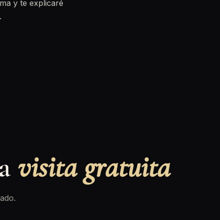
ma y te explicaré
.
na
visita gratuita
ado.