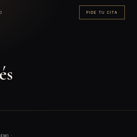
O
PIDE TU CITA
és
EM) ·