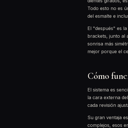
dientes girados, e
Todo esto no es ún
del esmalte e inclu
El "después" es la
brackets, junto al 
sonrisa más simétr
mejor porque el ce
Cómo funci
El sistema es senc
la cara externa de
cada revisión aju
Su gran ventaja es
complejos, esos en