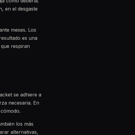
aja como debería.
n, en el desgaste
rante meses. Los
 resultado es una
 que respiran
acket se adhiere a
rza necesaria. En
y cómodo.
también los más
rar alternativas,