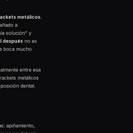
ackets metálicos
.
pañado a
ía solución" y
el después
no es
una boca mucho
realmente entre esa
rackets metálicos
posición dental.
s: apiñamiento,