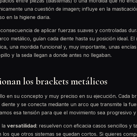
spacios entre piezas (diastemas) o una mordida que no enc
icamente una cuestión de imagen; influye en la masticació
so en la higiene diaria.
 consecuencia de aplicar fuerzas suaves y controladas du
arco metálico, guían cada diente hasta su posición ideal. El
ica, una mordida funcional y, muy importante, unas encías
pillo y la seda llegan a donde antes no llegaban.
onan los brackets metálicos
illo en su concepto y muy preciso en su ejecución. Cada br
l diente y se conecta mediante un arco que transmite la fue
stamos esa tensión para que el movimiento sea progresivo 
 la
versatilidad
: resuelven con eficacia casos sencillos y 
 los que otros sistemas se quedan cortos. Si quieres compa