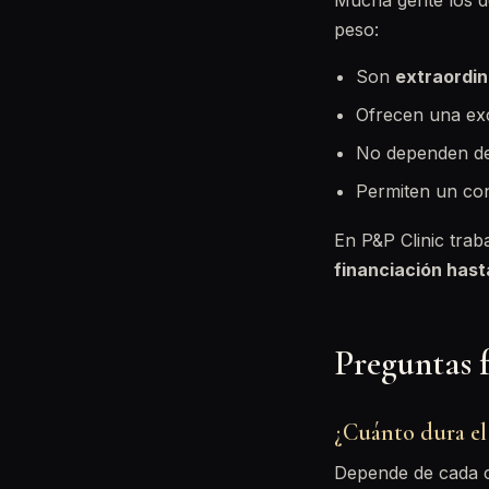
Mucha gente los d
peso:
Son
extraordi
Ofrecen una exc
No dependen de 
Permiten un con
En P&P Clinic tra
financiación has
Preguntas 
¿Cuánto dura el
Depende de cada ca