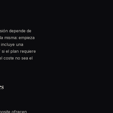
cisión depende de
 la misma: empieza
e incluye una
 si el plan requiere
l coste no sea el
es
osite ofrecen