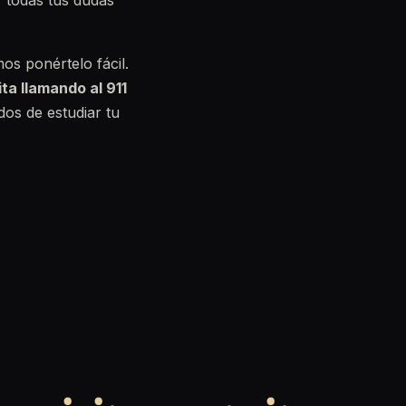
r todas tus dudas
os ponértelo fácil.
ita llamando al 911
os de estudiar tu