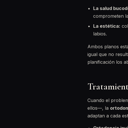
La salud bucod
comprometen la
La estética:
col
labios.
Ambos planos está
igual que no resul
planificación los 
Tratamiento
Cuando el problema
ellos—, la
ortodon
adaptan a cada esti