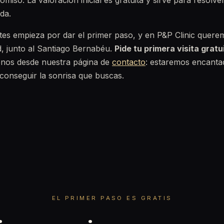
miso. La valoración inicial es gratuita y sirve para resolve
da.
ntes empieza por dar el primer paso, y en P&P Clinic querem
, junto al Santiago Bernabéu.
Pide tu primera visita gratu
nos desde nuestra página de
contacto
: estaremos encantad
conseguir la sonrisa que buscas.
EL PRIMER PASO ES GRATIS