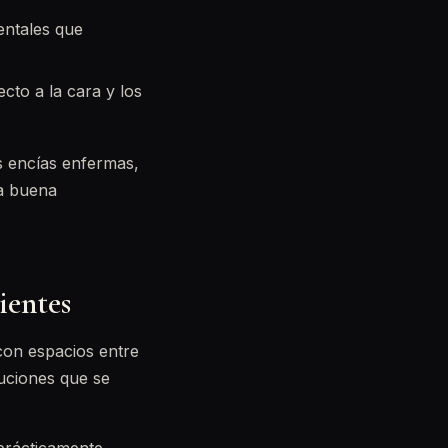
entales que
cto a la cara y los
s encías enfermas,
na buena
ientes
con espacios entre
uciones que se