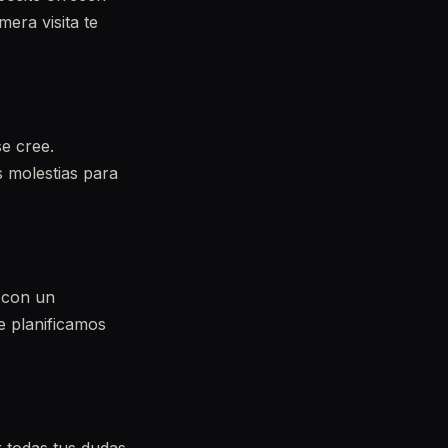
era visita te
e cree.
 molestias para
r con un
e planificamos