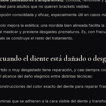
sible (alineadores transparentes):
cómoda, removible y 
deal para adultos que no quieren brackets visibles.
pción consolidada y eficaz, especialmente útil en casos m
lo mejora la estética: una mordida bien alineada facilita la 
al masticar y previene desgastes prematuros. Es, con frecu
és se construye el resto del tratamiento.
 cuando el diente está dañado o des
rtido o muy desgastado tiene reparación, y casi siempre co
l alcance del daño elegimos entre distintas técnicas:
onstrucciones del color exacto del diente para reparar fr
áminas que se adhieren a la cara visible del diente y trans