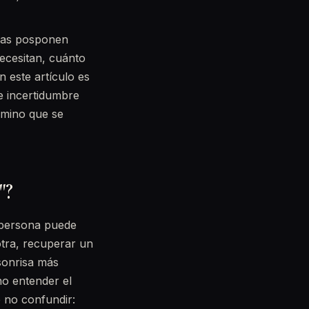
nas posponen
ecesitan, cuánto
 este artículo es
de incertidumbre
amino que se
"?
a persona puede
otra, recuperar un
sonrisa más
no entender el
 no confundir: