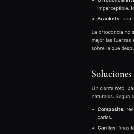
Ortodoncia invi
imperceptible. I
Brackets:
una o
La ortodoncia no so
mejor las fuerzas 
sobre la que despu
Soluciones
Un diente roto, pa
naturales. Según e
Composite:
rec
caries.
Carillas:
finas l