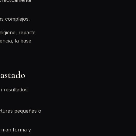
prácticamente
ás complejos.
higiene, reparte
encia, la base
gastado
n resultados
acturas pequeñas o
forman forma y