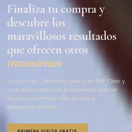
Finaliza tu compra y
descubre los
maravillosos resultados
que ofrecen otros
tratamientos
Ya casi esta. Confirma tu reserva en P&P Clinic y
da el último paso hacia el tratamiento que has
elegido, con primera visita gratuita y
presupuesto cerrado.
PRIMERA VISITA GRATIS