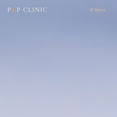
P
&
P CLINIC
☰ Menú