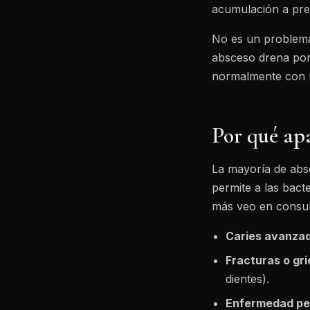
acumulación a pres
No es un problema 
absceso drena por 
normalmente con 
Por qué apa
La mayoría de abs
permite a las bact
más veo en consul
Caries avanza
Fracturas o gri
dientes).
Enfermedad pe