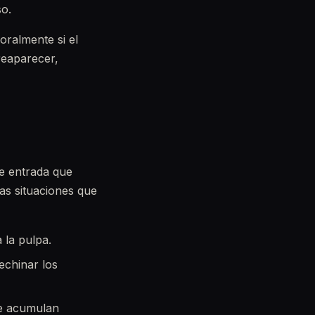
so.
oralmente si el
reaparecer,
e entrada que
las situaciones que
 la pulpa.
echinar los
se acumulan