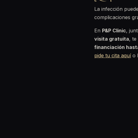
La infección puede
complicaciones gr
En
P&P Clinic
, ju
visita gratuita
, t
financiación has
pide tu cita aquí
o 