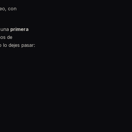
neo, con
n una
primera
mos de
 lo dejes pasar: