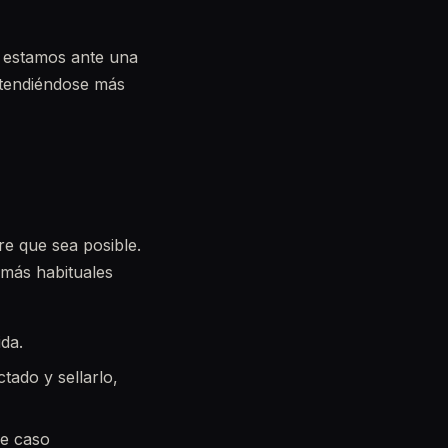
s: estamos ante una
xtendiéndose más
re que sea posible.
 más habituales
ida.
ectado y sellarlo,
se caso