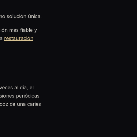
o solución única.
ión más fiable y
na
restauración
eces al día, el
isiones periódicas
ecoz de una caries