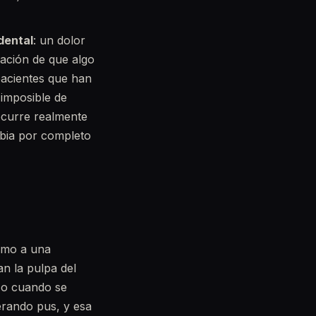
dental
: un dolor
ación de que algo
pacientes que han
 imposible de
 ocurre realmente
bia por completo
smo a una
an la pulpa del
) o cuando se
nerando pus, y esa