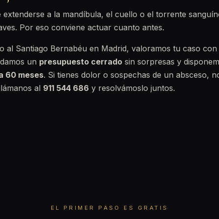
 extenderse a la mandíbula, el cuello o el torrente sanguí
aves. Por eso conviene actuar cuanto antes.
nto al Santiago Bernabéu en Madrid, valoramos tu caso co
e damos un
presupuesto cerrado
sin sorpresas y dispone
ta 60 meses
. Si tienes dolor o sospechas de un absceso, no
llámanos al
911 544 686
y resolvámoslo juntos.
EL PRIMER PASO ES GRATIS