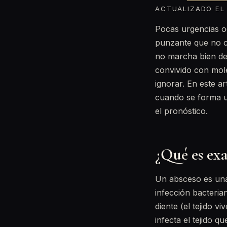
ACTUALIZADO EL 
Pocas urgencias o
punzante que no c
no marcha bien de
convivido con mole
ignorar. En este a
cuando se forma u
el pronóstico.
¿Qué es ex
Un absceso es una
infección bacteria
diente (el tejido v
infecta el tejido q