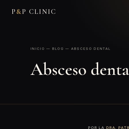
P
&
P CLINIC
INICIO
—
BLOG
— ABSCESO DENTAL
Absceso denta
POR LA
DRA. PAT