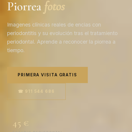
Piorrea
fotos
Imagenes clínicas reales de encias con
periodontitis y su evolución tras el tratamiento
periodontal. Aprende a reconocer la piorrea a
tiempo.
PRIMERA VISITA GRATIS
☎ 911 544 686
45 €