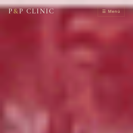
P
&
P CLINIC
☰ Menú