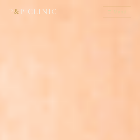
P
&
P CLINIC
☰ Menú