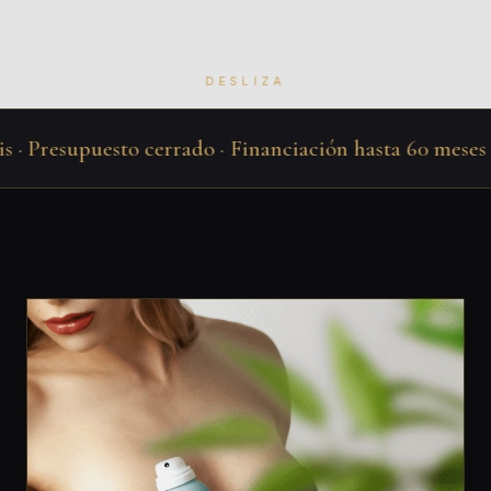
DESLIZA
· Presupuesto cerrado · Financiación hasta 60 meses · J