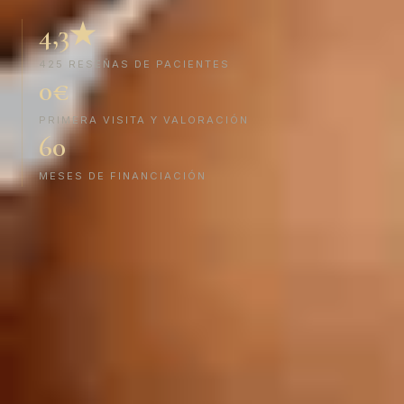
4,3★
425 RESEÑAS DE PACIENTES
0€
PRIMERA VISITA Y VALORACIÓN
60
MESES DE FINANCIACIÓN