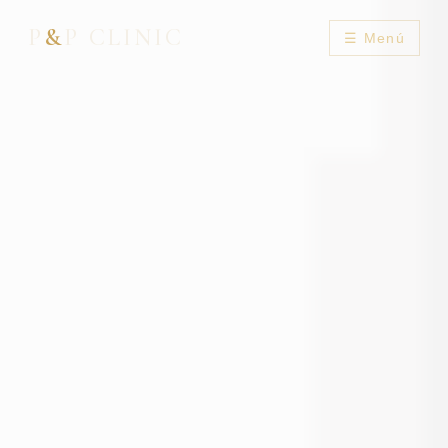
P
&
P CLINIC
☰ Menú