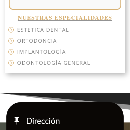
NUESTRAS ESPECIALIDADES
ESTÉTICA DENTAL
=
ORTODONCIA
=
IMPLANTOLOGÍA
=
ODONTOLOGÍA GENERAL
=

Dirección