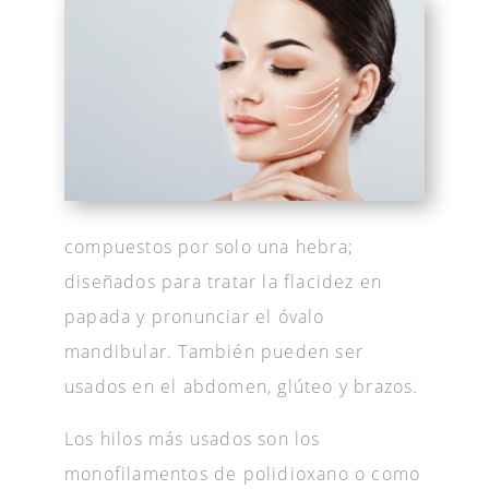
compuestos por solo una hebra;
diseñados para tratar la flacidez en
papada y pronunciar el óvalo
mandibular. También pueden ser
usados en el abdomen, glúteo y brazos.
Los hilos más usados son los
monofilamentos de polidioxano o como