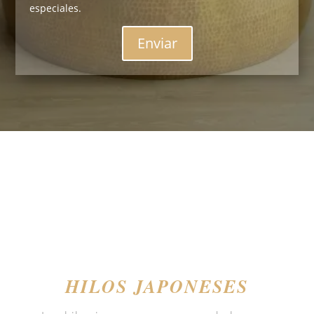
especiales.
Enviar
HILOS JAPONESES