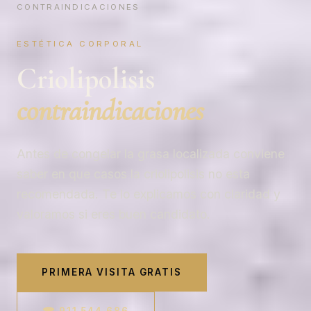
CONTRAINDICACIONES
ESTÉTICA CORPORAL
Criolipolisis
contraindicaciones
Antes de congelar la grasa localizada conviene
saber en que casos la criolipolisis no esta
recomendada. Te lo explicamos con claridad y
valoramos si eres buen candidato.
PRIMERA VISITA GRATIS
☎ 911 544 686