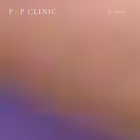
P
&
P CLINIC
☰ Menú