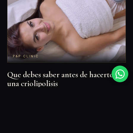
P&P CLINIC
Que debes saber antes de hacerte
una criolipolisis
La criolipolisis es una técnica no invasiva que enfria
PEDIR CITA
LLAMAR
la grasa localizada para que el organismo la elimine
de forma progresiva. Es un tratamiento muy
demandado precisamente porque no requiere
cirugía ni baja laboral, pero eso no significa que