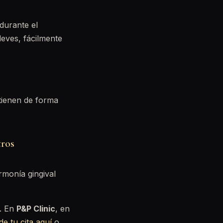
durante el
leves, fácilmente
ntienen de forma
tros
rmonía gingival
o. En
P&P Clinic
, en
de tu cita aquí
o