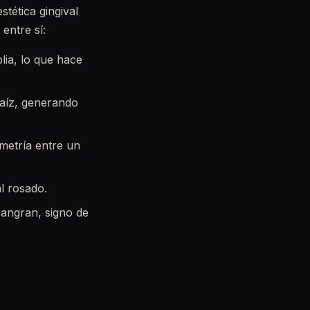
tética gingival
entre sí:
lia, lo que hace
 raíz, generando
metría entre un
l rosado.
sangran, signo de