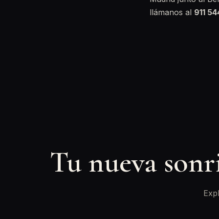
llámanos al
911 5
Tu nueva sonr
Expl