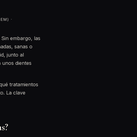
EM) ·
 Sin embargo, las
nadas, sanas o
d, junto al
a unos dientes
 qué tratamientos
o. La clave
as?