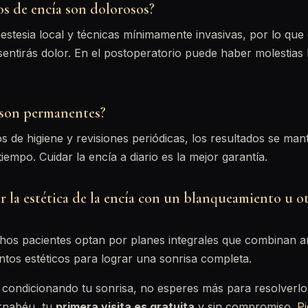
os de encía son dolorosos?
estesia local y técnicas mínimamente invasivas, por lo que 
entirás dolor. En el postoperatorio puede haber molestias 
 son permanentes?
 de higiene y revisiones periódicas, los resultados se ma
iempo. Cuidar la encía a diario es la mejor garantía.
 la estética de la encía con un blanqueamiento u o
hos pacientes optan por planes integrales que combinan a
ntos estéticos para lograr una sonrisa completa.
n condicionando tu sonrisa, no esperes más para resolverl
ernabéu, tu
primera visita es gratuita
y sin compromiso.
Pi