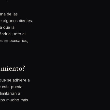
una de las
 algunos dientes.
a que la
adrid junto al
os innecesarios,
tamiento?
que se adhiere a
e este pueda
limitarían a
entos mucho más