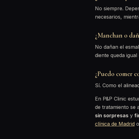
No siempre. Depen
necesarios, mientr
¿Manchan o daña
No dañan el esmalt
diente queda igual
¿Puedo comer co
Sí. Como el alinead
En P&P Clinic estu
de tratamiento se 
sin sorpresas
y
f
clínica de Madrid
o