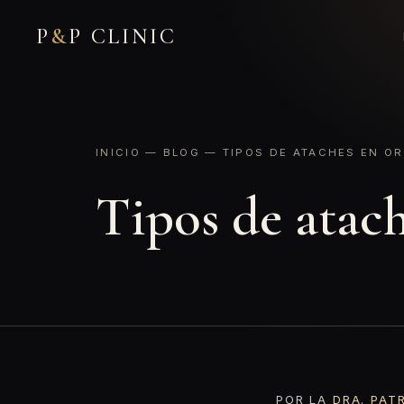
P
&
P CLINIC
INICIO
—
BLOG
— TIPOS DE ATACHES EN OR
Tipos de atach
POR LA
DRA. PAT