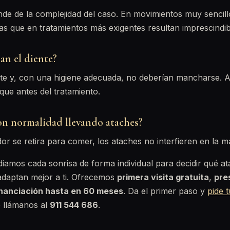
de de la complejidad del caso. En movimientos muy sencil
as que en tratamientos más exigentes resultan imprescindib
n el diente?
e y, con una higiene adecuada, no deberían mancharse. Al 
 que antes del tratamiento.
n normalidad llevando ataches?
or se retira para comer, los ataches no interfieren en la ma
diamos cada sonrisa de forma individual para decidir qué at
adaptan mejor a ti. Ofrecemos
primera visita gratuita
,
pre
inanciación hasta en 60 meses
. Da el primer paso y
pide 
 llámanos al
911 544 686
.