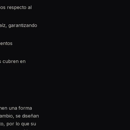
os respecto al
aíz, garantizando
ientos
es cubren en
ienen una forma
cambio, se diseñan
to, por lo que su