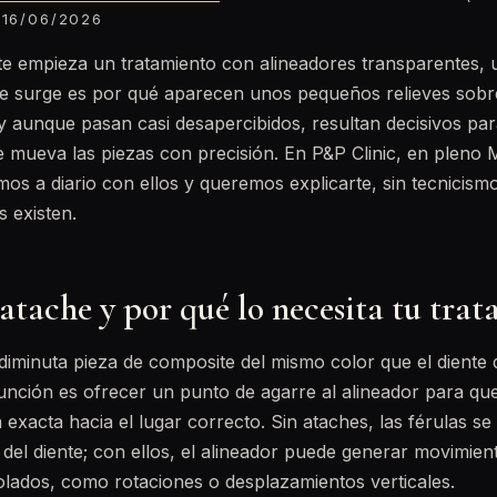
16/06/2026
e empieza un tratamiento con alineadores transparentes, 
e surge es por qué aparecen unos pequeños relieves sobre
 y aunque pasan casi desapercibidos, resultan decisivos par
le mueva las piezas con precisión. En P&P Clinic, en pleno M
os a diario con ellos y queremos explicarte, sin tecnicism
s existen.
atache y por qué lo necesita tu tra
iminuta pieza de composite del mismo color que el diente 
función es ofrecer un punto de agarre al alineador para qu
a exacta hacia el lugar correcto. Sin ataches, las férulas se 
 del diente; con ellos, el alineador puede generar movimi
lados, como rotaciones o desplazamientos verticales.