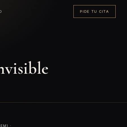
O
PIDE TU CITA
nvisible
EM) ·