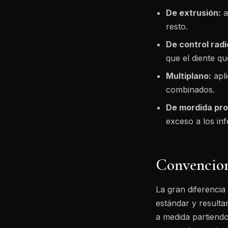
De extrusión:
a
resto.
De control radi
que el diente q
Multiplano:
apli
combinados.
De mordida pro
exceso a los inf
Convencion
La gran diferencia
estándar y resulta
a medida partiendo