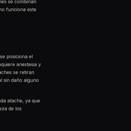
anes se combinan
mo funciona este
se posiciona el
equiere anestesia y
taches se retiran
al sin daño alguno
ada atache, ya que
eza de los