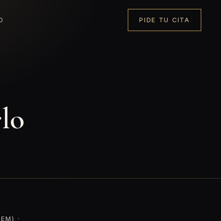
O
PIDE TU CITA
rlo
EM) ·