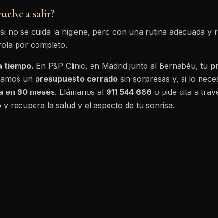
uelve a salir?
i no se cuida la higiene, pero con una rutina adecuada y r
rola por completo.
a tiempo.
En P&P Clinic, en Madrid junto al Bernabéu, tu
pr
egamos un
presupuesto cerrado
sin sorpresas y, si lo nece
ta en 60 meses
. Llámanos al
911 544 686
o pide cita a trav
o
y recupera la salud y el aspecto de tu sonrisa.