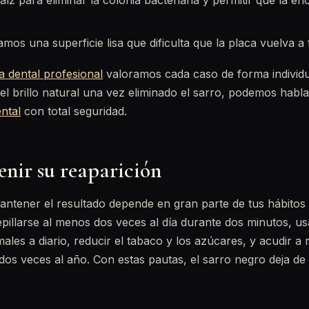
aíz para eliminar la colonia bacteriana y permitir que la en
mos una superficie lisa que dificulta que la placa vuelva a f
a dental profesional
valoramos cada caso de forma individu
el brillo natural una vez eliminado el sarro, podemos habl
ntal
con total seguridad.
nir su reaparición
mantener el resultado depende en gran parte de tus hábitos 
llarse al menos dos veces al día durante dos minutos, us
males a diario, reducir el tabaco y los azúcares, y acudir a 
dos veces al año. Con estas pautas, el sarro negro deja d