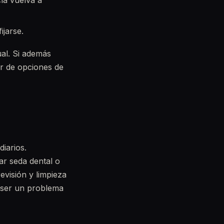
cía vuelva a
ijarse.
al. Si además
ar de opciones de
diarios.
ar seda dental o
revisión y limpieza
e ser un problema