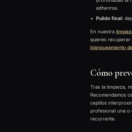
profundidad la r
adherirse.
Pulido final:
deja
En nuestra
limpiez
quieres recuperar 
blanqueamiento de
Cómo preve
Tras la limpieza, 
Recomendamos cepi
cepillos interproxi
profesional una o 
recurrente.