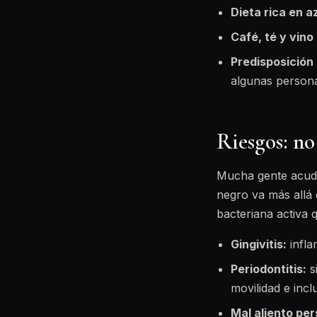
Dieta rica en a
Café, té y vino 
Predisposición 
algunas person
Riesgos: no
Mucha gente acude
negro va más allá d
bacteriana activa
Gingivitis:
infla
Periodontitis:
si
movilidad e incl
Mal aliento pers