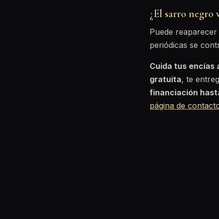
¿El sarro negro v
Puede reaparecer s
periódicas se cont
Cuida tus encías 
gratuita
, te entr
financiación has
página de contact