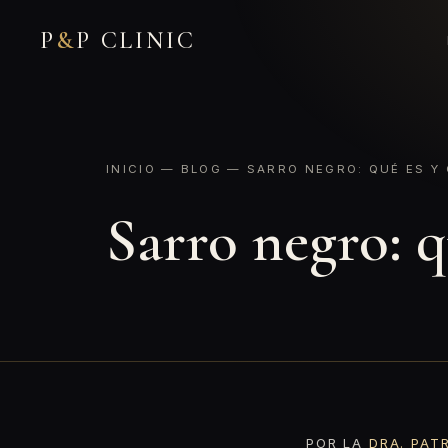
P
&
P CLINIC
INICIO
—
BLOG
— SARRO NEGRO: QUÉ ES Y
Sarro negro: q
POR LA
DRA. PAT