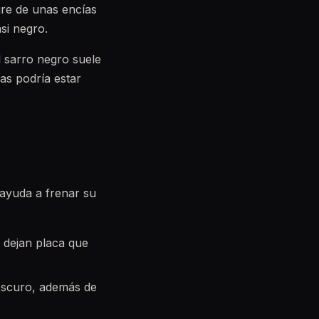
gre de unas encías
si negro.
el sarro negro suele
ías podría estar
 ayuda a frenar su
l dejan placa que
oscuro, además de