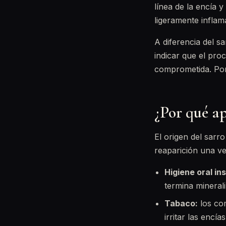
línea de la encía 
ligeramente inflam
A diferencia del sa
indicar que el pro
comprometida. Por
¿Por qué ap
El origen del sarr
reaparición una ve
Higiene oral in
termina mineral
Tabaco:
los co
irritar las encías