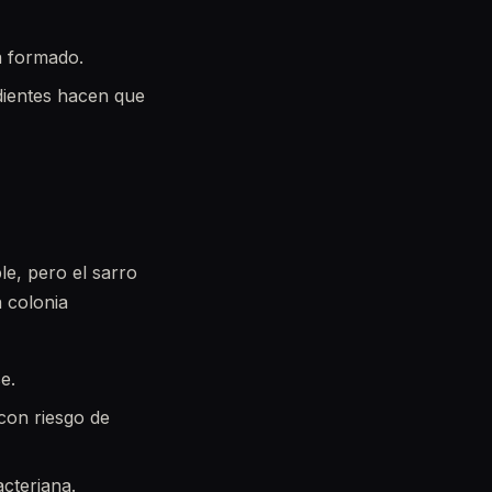
a formado.
 dientes hacen que
e, pero el sarro
a colonia
e.
 con riesgo de
acteriana.