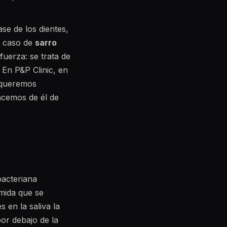
se de los dientes,
n caso de
sarro
fuerza: se trata de
 En P&P Clinic, en
 queremos
acemos de él de
bacteriana
omida que se
 en la saliva la
por debajo de la