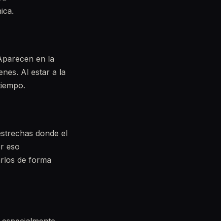
ica.
 Aparecen en la
nes. Al estar a la
tiempo.
estrechas donde el
or eso
arlos de forma