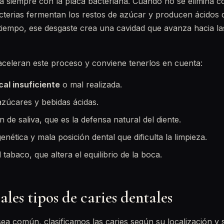
a siempre con la placa bacteriana. Cuando no se elimina 
bacterias fermentan los restos de azúcar y producen ácidos
 tiempo, ese desgaste crea una cavidad que avanza hacia l
aceleran este proceso y conviene tenerlos en cuenta:
cal insuficiente
o mal realizada.
azúcares y bebidas ácidas.
de saliva, que es la defensa natural del diente.
enética y mala posición dental que dificulta la limpieza.
tabaco, que altera el equilibrio de la boca.
ales tipos de caries dentales
ea común, clasificamos las caries según su localización y 