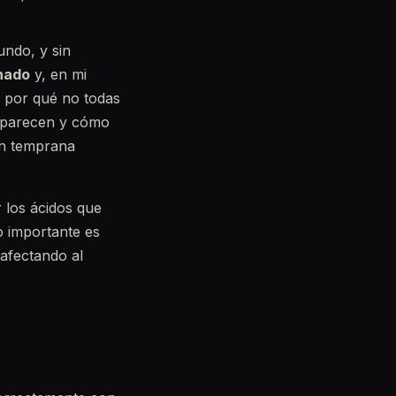
undo, y sin
onado
y, en mi
s por qué no todas
e aparecen y cómo
ón temprana
 los ácidos que
Lo importante es
 afectando al