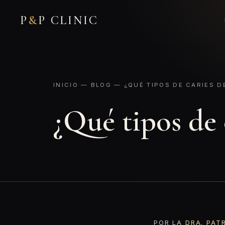
P
&
P CLINIC
INICIO
—
BLOG
— ¿QUÉ TIPOS DE CARIES D
¿Qué tipos de 
POR LA
DRA. PAT