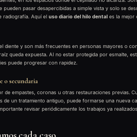
ientes, en los espacios donde el cepillado no alcanza. So
e pueden pasar desapercibidas a simple vista y solo se de
e radiografía. Aquí el
uso diario del hilo dental
es la mejor 
del diente y son más frecuentes en personas mayores o con
raíz queda expuesta. Al no estar protegida por esmalte, e
ries puede progresar con rapidez.
e o secundaria
r de empastes, coronas u otras restauraciones previas. 
es de un tratamiento antiguo, puede formarse una nueva c
mportante revisar periódicamente los trabajos ya realizados
mos cada caso