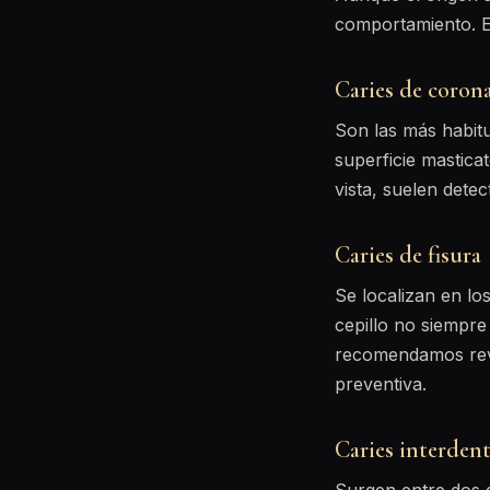
comportamiento. Es
Caries de coron
Son las más habitu
superficie mastica
vista, suelen dete
Caries de fisura
Se localizan en lo
cepillo no siempre
recomendamos revi
preventiva.
Caries interdent