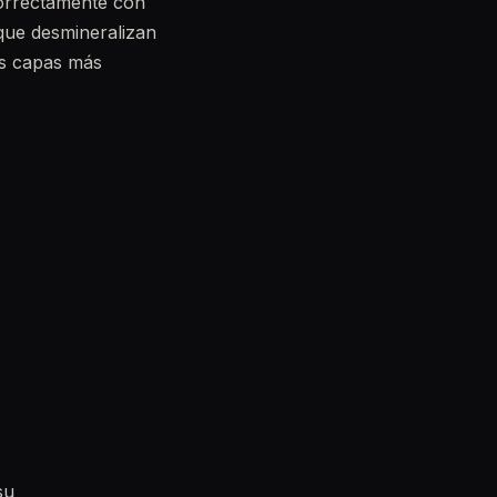
correctamente con
 que desmineralizan
as capas más
su