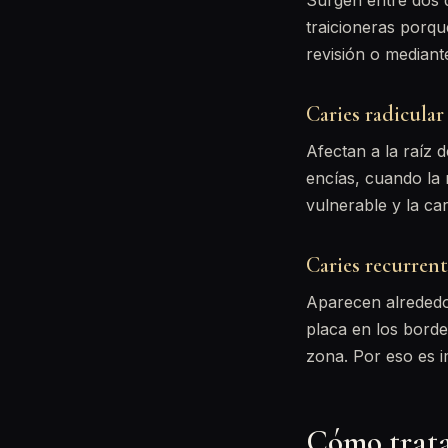
Surgen entre dos d
traicioneras porqu
revisión o mediant
Caries radicular
Afectan a la raíz 
encías, cuando la 
vulnerable y la ca
Caries recurrent
Aparecen alrededo
placa en los bord
zona. Por eso es i
Cómo trata