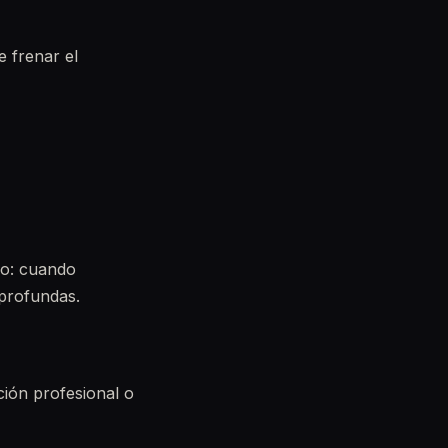
e frenar el
go: cuando
 profundas.
ción profesional o