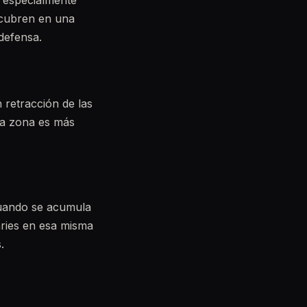
n especialmente
scubren en una
defensa.
 retracción de las
sta zona es más
Cuando se acumula
aries en esa misma
.