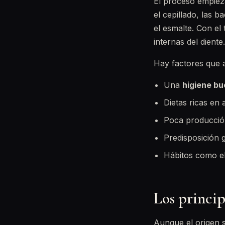
El proceso empiez
el cepillado, las 
el esmalte. Con el
internas del diente.
Hay factores que 
Una
higiene bu
Dietas ricas en 
Poca producción 
Predisposición g
Hábitos como el 
Los princip
Aunque el origen s