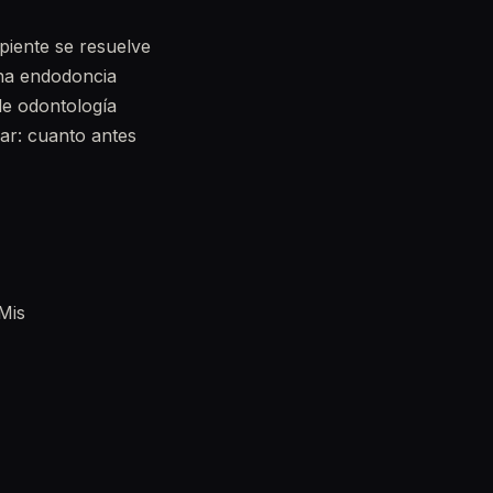
ipiente se resuelve
una endodoncia
de odontología
rar: cuanto antes
Mis