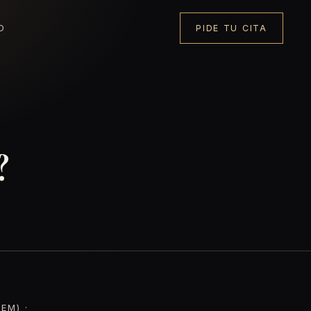
O
PIDE TU CITA
?
EM) ·