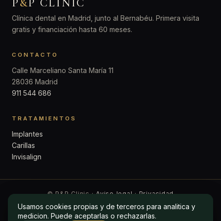
P
&
P CLINIC
Clínica dental en Madrid, junto al Bernabéu. Primera visita
gratis y financiación hasta 60 meses.
CONTACTO
Calle Marceliano Santa María 11
28036 Madrid
911 544 686
TRATAMIENTOS
Implantes
Carillas
Invisalign
© P&P Clinic ·
Aviso legal
·
Privacidad
Usamos cookies propias y de terceros para analitica y
Usamos cookies propias y de terceros para analitica y
medicion. Puede aceptarlas o rechazarlas.
medicion. Puede aceptarlas o rechazarlas.