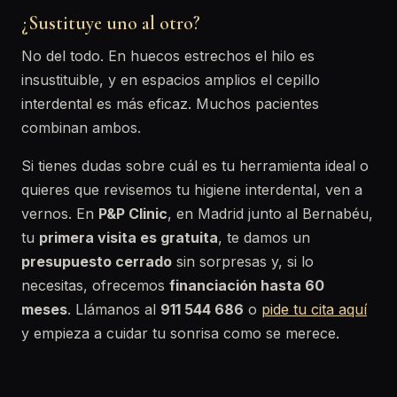
¿Sustituye uno al otro?
No del todo. En huecos estrechos el hilo es
insustituible, y en espacios amplios el cepillo
interdental es más eficaz. Muchos pacientes
combinan ambos.
Si tienes dudas sobre cuál es tu herramienta ideal o
quieres que revisemos tu higiene interdental, ven a
vernos. En
P&P Clinic
, en Madrid junto al Bernabéu,
tu
primera visita es gratuita
, te damos un
presupuesto cerrado
sin sorpresas y, si lo
necesitas, ofrecemos
financiación hasta 60
meses
. Llámanos al
911 544 686
o
pide tu cita aquí
y empieza a cuidar tu sonrisa como se merece.