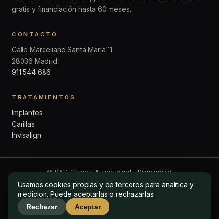
gratis y financiación hasta 60 meses.
CONTACTO
Calle Marceliano Santa María 11
28036 Madrid
911 544 686
TRATAMIENTOS
Implantes
Carillas
Invisalign
© P&P Clinic ·
Aviso legal
·
Privacidad
Usamos cookies propias y de terceros para analitica y
Usamos cookies propias y de terceros para analitica y
medicion. Puede aceptarlas o rechazarlas.
medicion. Puede aceptarlas o rechazarlas.
Rechazar
Rechazar
Aceptar
Aceptar