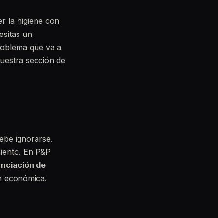
er la higiene con
esitas un
roblema que va a
nuestra sección de
ebe ignorarse.
miento. En P&P
anciación de
n económica.