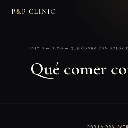
P
&
P CLINIC
INICIO
—
BLOG
— QUÉ COMER CON DOLOR 
Qué comer co
POR LA
DRA. PAT