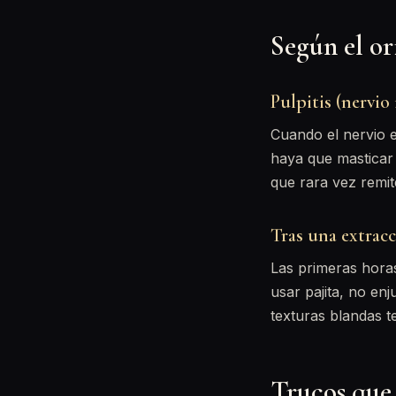
Según el or
Pulpitis (nervio
Cuando el nervio e
haya que masticar 
que rara vez remit
Tras una extrac
Las primeras horas,
usar pajita, no en
texturas blandas t
Trucos que 