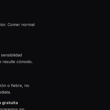
dolor. Comer normal
sensibilidad
te resulte cómodo.
zón o fiebre, no
diata.
a gratuita
loraremos sin