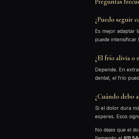
Preguntas frecu
¿Puedo seguir c
Es mejor adaptar l
puede intensificar 
¿El frío alivia o
Depende. En extracc
dental, el frío pu
¿Cuándo debo ac
Si el dolor dura m
esperes. Esos sign
No dejes que el dol
llamando al
911 5