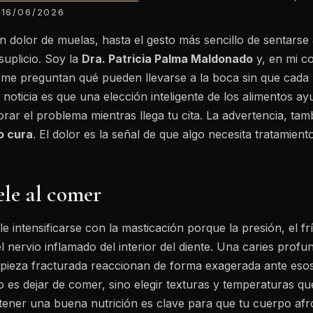
16/06/2026
 dolor de muelas, hasta el gesto más sencillo de sentars
suplicio. Soy la
Dra. Patricia Palma Maldonado
y, en mi c
me preguntan qué pueden llevarse a la boca sin que cada 
 noticia es que una elección inteligente de los alimentos ay
ar el problema mientras llega tu cita. La advertencia, tamb
o cura
. El dolor es la señal de que algo necesita tratamiento
ele al comer
le intensificarse con la masticación porque la presión, el frí
 nervio inflamado del interior del diente. Una caries profun
pieza fracturada reaccionan de forma exagerada ante esos
no es dejar de comer, sino elegir texturas y temperaturas 
ener una buena nutrición es clave para que tu cuerpo afro