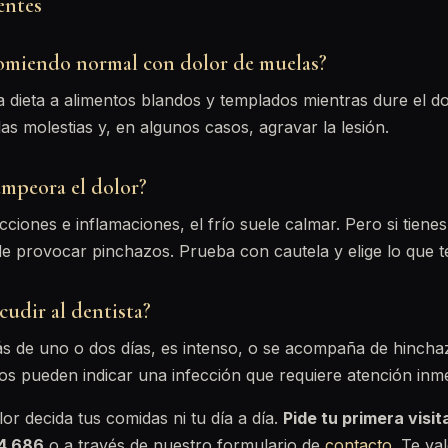
entes
omiendo normal con dolor de muelas?
a dieta a alimentos blandos y templados mientras dure el 
las molestias y, en algunos casos, agravar la lesión.
 empeora el dolor?
iones e inflamaciones, el frío suele calmar. Pero si tienes 
ede provocar pinchazos. Prueba con cautela y elige lo que 
udir al dentista?
ás de uno o dos días, es intenso, o se acompaña de hincha
os pueden indicar una infección que requiere atención inme
or decida tus comidas ni tu día a día.
Pide tu primera visit
44 686
o a través de nuestro formulario de
contacto
. Te va