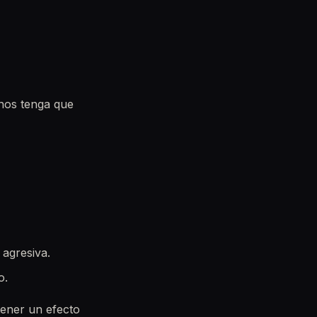
nos tenga que
 agresiva.
o.
tener un efecto