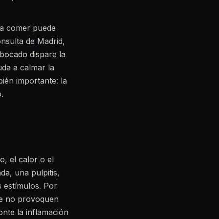
e a comer puede
onsulta de Madrid,
bocado dispare la
uda a calmar la
ién importante: la
.
o, el calor o el
da, una pulpitis,
 estímulos. Por
que no provoquen
nte la inflamación