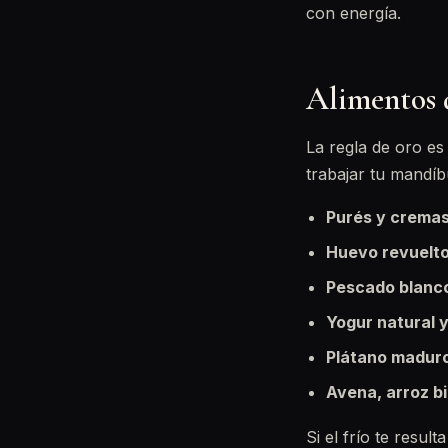
con energía.
Alimentos q
La regla de oro es 
trabajar tu mandíb
Purés y cremas
Huevo revuelto 
Pescado blanco
Yogur natural 
Plátano madur
Avena, arroz b
Si el frío te resu