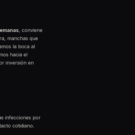
semanas
, conviene
ura, manchas que
ramos la boca al
amos hacia el
or inversión en
as infecciones por
acto cotidiano.