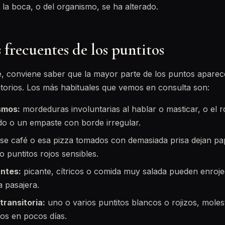
e la boca, o del organismo, se ha alterado.
frecuentes de los puntitos
e, conviene saber que la mayor parte de los puntos apare
torios. Los más habituales que vemos en consulta son:
smos:
mordeduras involuntarias al hablar o masticar, o el 
ado o un empaste con borde irregular.
se café o esa pizza tomados con demasiada prisa dejan pap
 puntitos rojos sensibles.
antes:
picante, cítricos o comida muy salada pueden enroje
a pasajera.
 transitoria:
uno o varios puntitos blancos o rojizos, moles
os en pocos días.