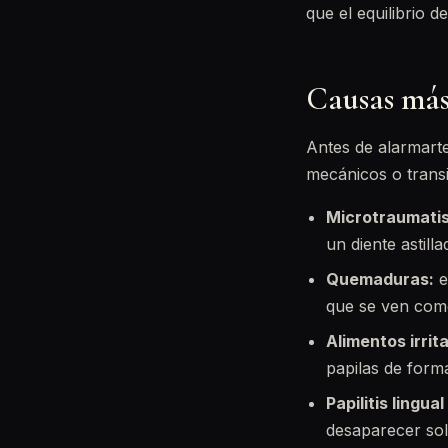
que el equilibrio d
Causas más 
Antes de alarmart
mecánicos o transi
Microtraumati
un diente astill
Quemaduras:
e
que se ven como
Alimentos irrit
papilas de form
Papilitis lingual
desaparecer sol