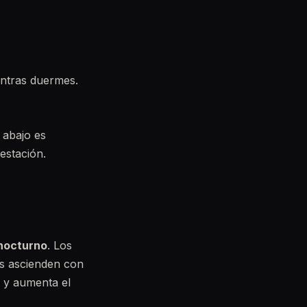
entras duermes.
 abajo es
estación.
 nocturno
. Los
os ascienden con
y aumenta el