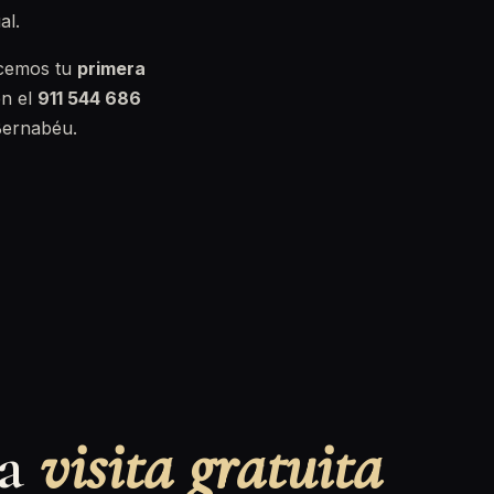
al.
ecemos tu
primera
en el
911 544 686
Bernabéu.
na
visita gratuita