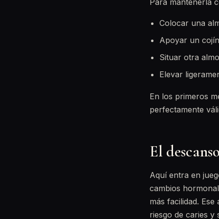
Para mantenerla c
Colocar una al
Apoyar un cojí
Situar otra al
Elevar ligeramen
En los primeros m
perfectamente váli
El descanso
Aquí entra en jue
cambios hormonales
más facilidad. Ese
riesgo de caries y s