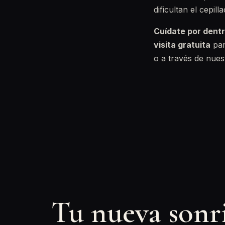
dificultan el cepi
Cuídate por dentr
visita gratuita
par
o a través de nue
Tu nueva sonr