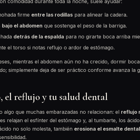
on comodidad durante toda la noche, suele ayudar:
mohada firme
entre las rodillas
para alinear la cadera.
n
bajo el abdomen
que sostenga el peso de la barriga.
mohada
detrás de la espalda
para no girarte boca arriba mi
te el torso si notas reflujo o ardor de estómago.
eses, mientras el abdomen aún no ha crecido, dormir boca
do; simplemente deja de ser práctico conforme avanza la g
, el reflujo y tu salud dental
go algo que muchas embarazadas no relacionan: el
reflujo
 relajan el esfínter del estómago y, al tumbarte, los ácid
 ácido no solo molesta, también
erosiona el esmalte dental
ensibilidad.