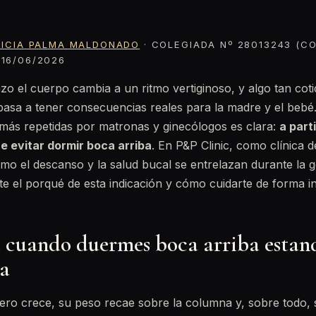
RICIA PALMA MALDONADO
· COLEGIADA Nº 28013243 (CO
16/06/2026
o el cuerpo cambia a un ritmo vertiginoso, y algo tan cot
pasa a tener consecuencias reales para la madre y el bebé
ás repetidas por matronas y ginecólogos es clara:
a part
e evitar dormir boca arriba
. En P&P Clinic, como clínica d
o el descanso y la salud bucal se entrelazan durante la g
e el porqué de esta indicación y cómo cuidarte de forma in
 cuando duermes boca arriba estan
a
ero crece, su peso recae sobre la columna y, sobre todo,