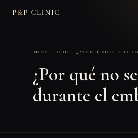
P
&
P CLINIC
INICIO
—
BLOG
— ¿POR QUÉ NO SE DEBE DO
¿Por qué no s
durante el em