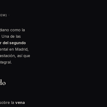
EM) ·
idiano como la
. Una de las
ir del segundo
ental en Madrid,
estación, así que
tegral.
do
 sobre la
vena