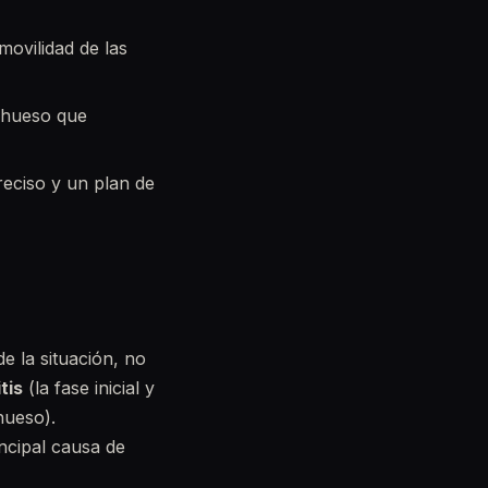
ovilidad de las
 hueso que
eciso y un plan de
e la situación, no
tis
(la fase inicial y
hueso).
incipal causa de