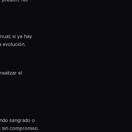
nual; si ya hay
a evolución.
ealizar el
tando sangrado o
s sin compromiso.