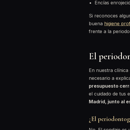
Encías enrojecid
Si reconoces algu
buena
higiene pro
frente a la periodon
El periodo
En nuestra clínica
necesario a explic
presupuesto cer
el cuidado de tus 
Madrid, junto al 
¿El periodontog
No. El sondaje es