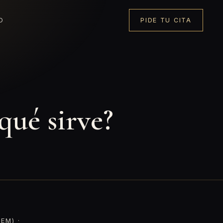
O
PIDE TU CITA
qué sirve?
EM) ·