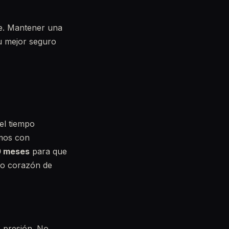
ve. Mantener una
u mejor seguro
el tiempo
amos con
0 meses
para que
no corazón de
 presión. No