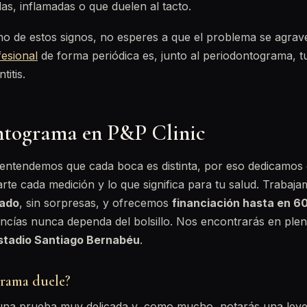
as, inflamadas o que duelen al tacto.
no de estos signos, no esperes a que el problema se agra
fesional
de forma periódica es, junto al periodontograma, t
titis.
ntograma en P&P Clinic
 entendemos que cada boca es distinta, por eso dedicamos 
arte cada medición y lo que significa para tu salud. Trabaj
rado
, sin sorpresas, y ofrecemos
financiación hasta en 6
encías nunca dependa del bolsillo. Nos encontrarás en ple
estadio Santiago Bernabéu
.
rama duele?
 una prueba muy delicada y, como mucho, notarás una leve