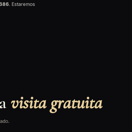
 686
. Estaremos
na
visita gratuita
ado.