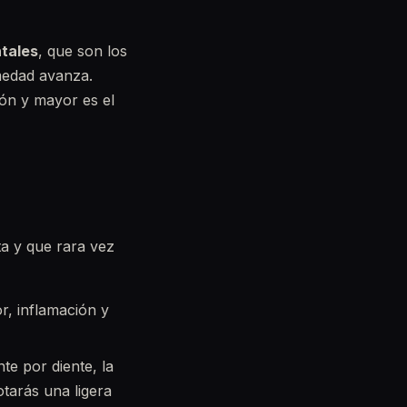
ntales
, que son los
medad avanza.
ión y mayor es el
ta y que rara vez
r, inflamación y
e por diente, la
tarás una ligera