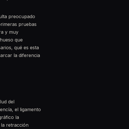
sulta preocupado
 primeras pruebas
ora y muy
l hueso que
sarios, qué es esta
rcar la diferencia
lud del
 encía, el ligamento
ráfico la
la retracción