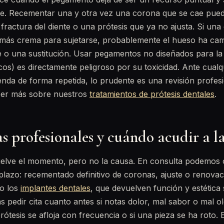
e. Recementar una y otra vez una corona que se cae pue
 fractura del diente o una prótesis que ya no ajusta. Si una
 más crema para sujetarse, probablemente el hueso ha camb
e o una sustitución. Usar pegamentos no diseñados para l
os) es directamente peligroso por su toxicidad. Ante cualq
da de forma repetida, lo prudente es una revisión profesio
leer más sobre nuestros
tratamientos de prótesis dentales
.
s profesionales y cuándo acudir a la
elve el momento, pero no la causa. En consulta podemos 
 plazo: recementado definitivo de coronas, ajuste o renovac
mo los
implantes dentales
, que devuelven función y estética
s pedir cita cuanto antes si notas dolor, mal sabor o mal o
rótesis se afloja con frecuencia o si una pieza se ha roto. 