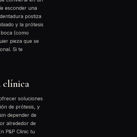
de esconder una
 dentadura postiza
iado y la prótesis
a boca (como
uier pieza que se
nal. Si te
 clínica
ofrecer soluciones
ión de prótesis, y
 sin depender de
lor alrededor de
En P&P Clinic tu