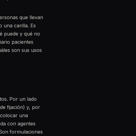
ersonas que llevan
una carilla. Es
qué puede y qué no
iario pacientes
uáles son sus usos
tos. Por un lado
e fijación) y, por
ecolocar una
ada con agentes
. Son formulaciones