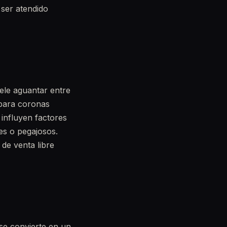
 ser atendido
ele aguantar entre
 para coronas
 influyen factores
tes o pegajosos.
de venta libre
se convierte en un