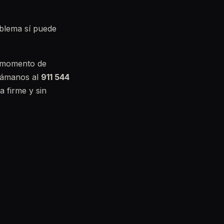
blema sí puede
s momento de
llámanos al
911 544
a firme y sin