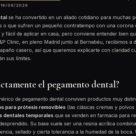
16/06/2026
tal
se ha convertido en un aliado cotidiano para muchas p
es o que sufren un pequeño contratiempo con una corona o 
e y fácil de aplicar en casa, pero conviene entender bien 
P Clinic, en pleno Madrid junto al Bernabéu, recibimos a d
 apaño casero, así que queremos explicarte con claridad c
n sus límites.
actamente el pegamento dental?
nérico de pegamento dental conviven productos muy distin
s para prótesis removibles
(las clásicas cremas y polvos d
 dentales temporales
que se venden en farmacia para r
desprendido. Su base suele ser una resina acrílica combin
ncia, sellado y cierta tolerancia a la humedad de la boca