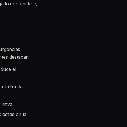
gado con encías y
 urgencias
ntes destacan:
educe el
ar la funda
nitiva.
lestias en la