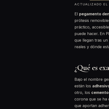
ACTUALIZADO EL 
El
pegamento den
prótesis removibl
práctico, accesibl
puede hacer. En P&
que llegan tras un
reales y dónde está
¿Qué es ex
Bajo el nombre ge
están los
adhesivo
otro, los
cementos
corona que se ha 
que aportan adhere