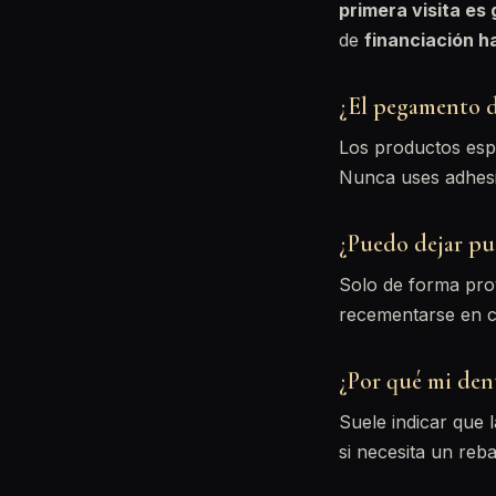
primera visita es 
de
financiación 
¿El pegamento d
Los productos espe
Nunca uses adhesiv
¿Puedo dejar pu
Solo de forma prov
recementarse en clí
¿Por qué mi den
Suele indicar que l
si necesita un reb