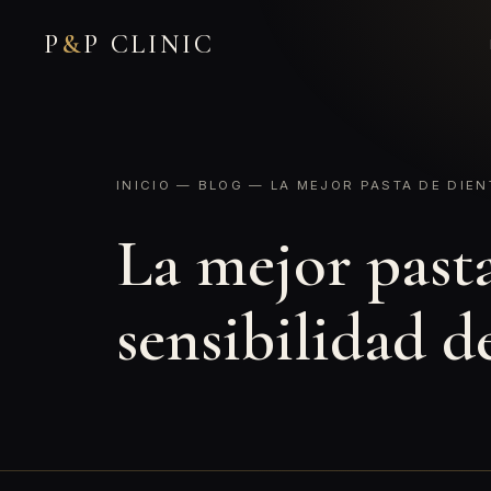
P
&
P CLINIC
INICIO
—
BLOG
— LA MEJOR PASTA DE DIEN
La mejor pasta
sensibilidad d