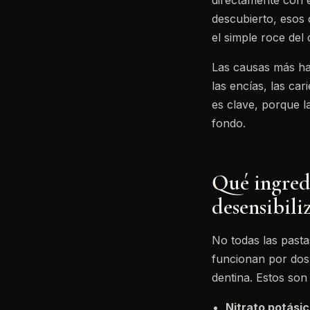
directamente con el
descubierto, esos 
el simple roce del 
Las causas más hab
las encías, las car
es clave, porque l
fondo.
Qué ingred
desensibili
No todas las pasta
funcionan por dos
dentina. Estos so
Nitrato potásic