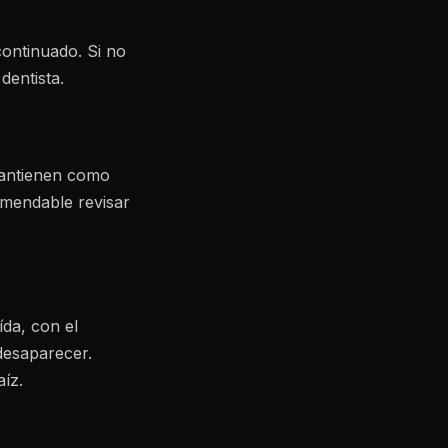
continuado. Si no
dentista.
mantienen como
omendable revisar
ída, con el
desaparecer.
aíz.