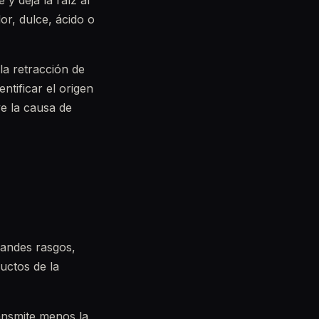
y deja la raíz al
or, dulce, ácido o
la retracción de
ntificar el origen
ve la causa de
randes rasgos,
uctos de la
ransmite menos la