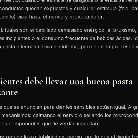
 nervio. Cuando el esmalte se desgasta o la encía se retrae 
conductos quedan expuestos y cualquier estímulo (frío, cal
cepillo) viaja hasta el nervio y provoca dolor.
ituales son el cepillado demasiado enérgico, el bruxismo, 
ies incipientes o el consumo frecuente de bebidas ácidas. Ide
a pasta adecuada alivia el síntoma, pero no siempre resuel
ientes debe llevar una buena pasta
zante
s que se anuncian para dientes sensibles actúan igual. A g
 mecanismos: calmando el nervio o sellando los microcond
n los componentes que de verdad importan:
o:
reduce la excitabilidad del nervio, por lo que el diente t