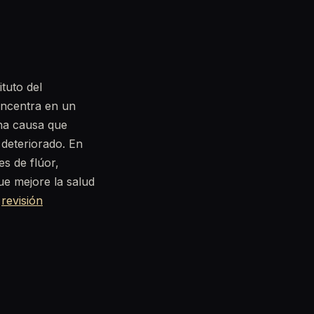
tuto del
concentra en un
una causa que
 deteriorado. En
s de flúor,
e mejore la salud
a
revisión