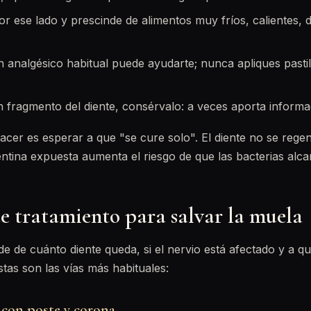
or ese lado y prescinde de alimentos muy fríos, calientes, 
un analgésico habitual puede ayudarte; nunca apliques pasti
 fragmento del diente, consérvalo: a veces aporta informac
cer es esperar a que "se cure solo". El diente no se regen
ntina expuesta aumenta el riesgo de que las bacterias alca
e tratamiento para salvar la muela
e de cuánto diente queda, si el nervio está afectado y a q
Estas son las vías más habituales:
con poste y corona