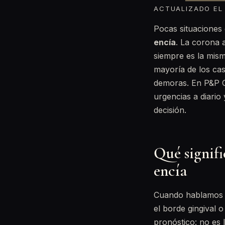
ACTUALIZADO EL 
Pocas situaciones
encía
. La corona 
siempre es la mism
mayoría de los caso
demoras. En P&P C
urgencias a diario
decisión.
Qué signifi
encía
Cuando hablamos de
el borde gingival 
pronóstico: no es 