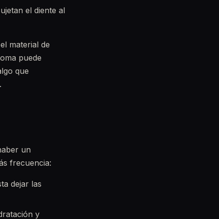
jetan el diente al
el material de
ntoma puede
algo que
.
haber un
ás frecuencia:
ta dejar las
dratación y