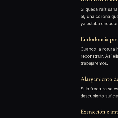
Si queda raíz sana
él, una corona que
ya estaba endodonc
Endodoncia pre
Cuando la rotura h
reconstruir. Así e
trabajaremos.
Alargamiento d
Si la fractura se e
descubierto sufici
Extracción e im