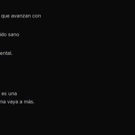
as que avanzan con
jido sano
ental.
z es una
ema vaya a más.