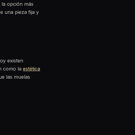
 la opción más
e una pieza fija y
oy existen
ón como la
estética
que las muelas