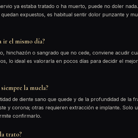
nervio ya estaba tratado o ha muerto, puede no doler nada.
o quedan expuestos, es habitual sentir dolor punzante y muc
 ir el mismo día?
so, hinchazón o sangrado que no cede, conviene acudir cua
s, lo ideal es valorarla en pocos días para decidir el mejor
 siempre la muela?
idad de diente sano que quede y de la profundidad de la f
te y corona; otras requieren extracción e implante. Solo 
rmite confirmarlo.
la trato?