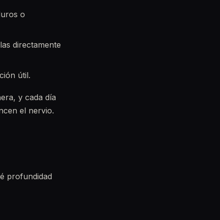
duros o
llas directamente
ión útil.
era, y cada día
ncen el nervio.
ué profundidad