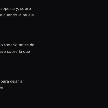
 soporte y, sobre
te cuando la muela
o tratarlo antes de
base sobre la que
 para dejar al
as.