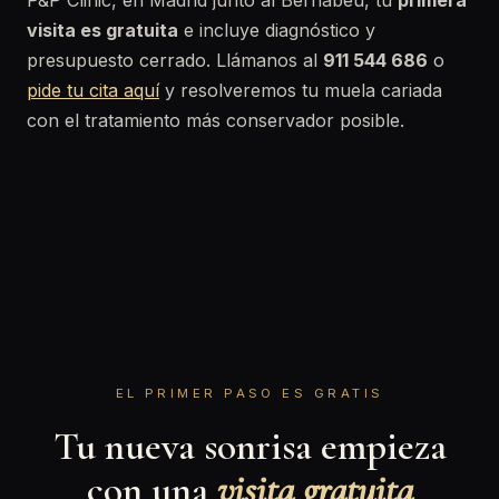
P&P Clinic, en Madrid junto al Bernabéu, tu
primera
visita es gratuita
e incluye diagnóstico y
presupuesto cerrado. Llámanos al
911 544 686
o
pide tu cita aquí
y resolveremos tu muela cariada
con el tratamiento más conservador posible.
EL PRIMER PASO ES GRATIS
Tu nueva sonrisa empieza
con una
visita gratuita