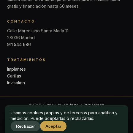
gratis y financiación hasta 60 meses.
CONTACTO
Calle Marceliano Santa María 11
28036 Madrid
911 544 686
TRATAMIENTOS
Implantes
Carillas
Invisalign
© P&P Clinic ·
Aviso legal
·
Privacidad
Usamos cookies propias y de terceros para analitica y
Usamos cookies propias y de terceros para analitica y
medicion. Puede aceptarlas o rechazarlas.
medicion. Puede aceptarlas o rechazarlas.
Rechazar
Rechazar
Aceptar
Aceptar