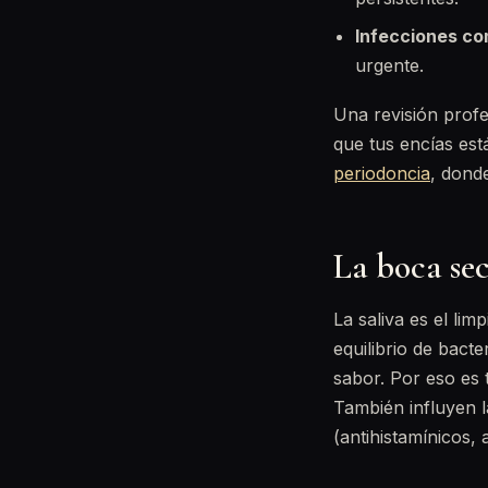
Infecciones c
urgente.
Una revisión profe
que tus encías es
periodoncia
, dond
La boca sec
La saliva es el lim
equilibrio de bact
sabor. Por eso es 
También influyen 
(antihistamínicos, 