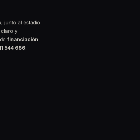
c
, junto al estadio
 claro y
s de
financiación
11 544 686
: