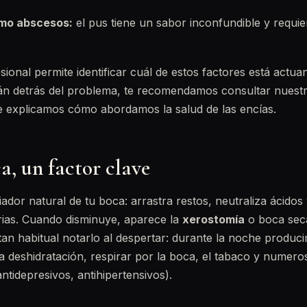
omo abscesos:
el pus tiene un sabor inconfundible y requie
sional permite identificar cuál de estos factores está actu
tán detrás del problema, te recomendamos consultar nuest
e explicamos cómo abordamos la salud de las encías.
a, un factor clave
piador natural de tu boca: arrastra restos, neutraliza ácidos
erias. Cuando disminuye, aparece la
xerostomía
o boca seca
tan habitual notarlo al despertar: durante la noche produc
la deshidratación, respirar por la boca, el tabaco y nume
antidepresivos, antihipertensivos).