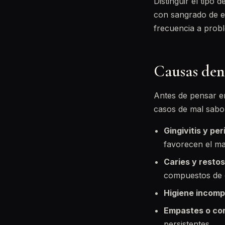
Distinguir el tipo
con sangrado de e
frecuencia a probl
Causas dent
Antes de pensar e
casos de mal sabor
Gingivitis y per
favorecen el mal
Caries y resto
compuestos de o
Higiene incomp
Empastes o cor
persistentes.