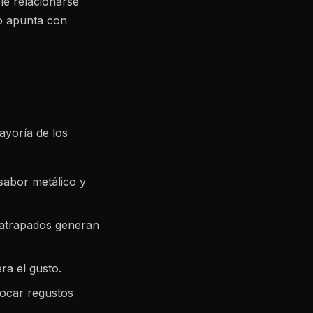
le relacionarse
o apunta con
ayoría de los
sabor metálico y
 atrapados generan
ra el gusto.
vocar regustos