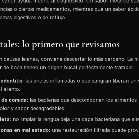
 de sabor ayuda mucho al diagnóstico. Un sabor metálico sue
ncías o ciertos medicamentos, mientras que un sabor ácid
emas digestivos o de reflujo.
ales: lo primero que revisamos
n causas lejanas, conviene descartar lo más cercano. La m
 de boca tienen un origen bucal perfectamente tratable:
iodontitis:
las encías inflamadas o que sangran liberan un 
 aliento.
s de comida:
las bacterias que descomponen los alimentos
lor y sabor desagradables.
leta:
no limpiar la lengua deja una capa bacteriana que alte
onas en mal estado:
una restauración filtrada puede pro