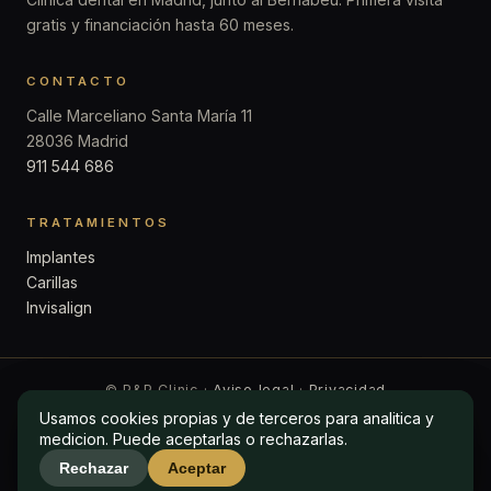
gratis y financiación hasta 60 meses.
CONTACTO
Calle Marceliano Santa María 11
28036 Madrid
911 544 686
TRATAMIENTOS
Implantes
Carillas
Invisalign
© P&P Clinic ·
Aviso legal
·
Privacidad
Usamos cookies propias y de terceros para analitica y
Usamos cookies propias y de terceros para analitica y
medicion. Puede aceptarlas o rechazarlas.
medicion. Puede aceptarlas o rechazarlas.
Rechazar
Rechazar
Aceptar
Aceptar