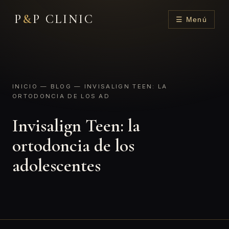
P
&
P CLINIC
☰ Menú
INICIO
—
BLOG
— INVISALIGN TEEN: LA
ORTODONCIA DE LOS AD
Invisalign Teen: la
ortodoncia de los
adolescentes