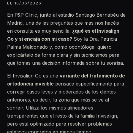
EL 16/06/2026
En P&P Clinic, junto al estadio Santiago Bernabéu de
Madrid, una de las preguntas que más nos hacéis
en consulta es muy sencilla:
¿qué es el Invisalign
Go y si encaja con mi caso?
Soy la Dra. Patricia
Palma Maldonado y, como odontóloga, quiero
explicártelo de forma clara y sin tecnicismos para
que tomes una decisión informada sobre tu sonrisa.
El Invisalign Go es una
variante del tratamiento de
ortodoncia invisible
pensada específicamente para
corregir casos leves y moderados de los dientes
anteriores, es decir, la zona que más se ve al
sonreír. Utiliza los mismos alineadores
transparentes que el resto de la familia Invisalign,
pero está optimizado para resolver problemas
estéticos concretos en menos tiempo.