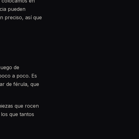
ue colocamos en
ncia pueden
n preciso, así que
 juego de
 poco a poco. Es
ar de férula, que
 piezas que rocen
 los que tantos