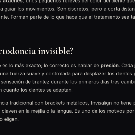
os
ataches
, unos pequeños relieves del color del diente q
a guiar los movimientos. Son discretos, pero a corta dista
ente. Forman parte de lo que hace que el tratamiento sea ta
rtodoncia invisible?
 es lo más exacto; lo correcto es hablar de
presión
. Cada
 una fuerza suave y controlada para desplazar los dientes
 sensación de tirantez durante los primeros días tras cambi
 cuanto los dientes se adaptan.
ncia tradicional con brackets metálicos, Invisalign no tiene
 claven en la mejilla o la lengua. Es uno de los motivos por
o eligen.