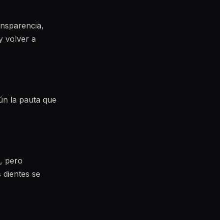
ansparencia,
y volver a
ún la pauta que
l, pero
 dientes se