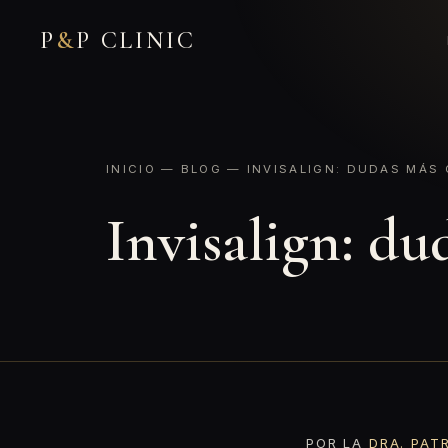
P
&
P CLINIC
INICIO
—
BLOG
— INVISALIGN: DUDAS MÁS
Invisalign: du
POR LA
DRA. PAT