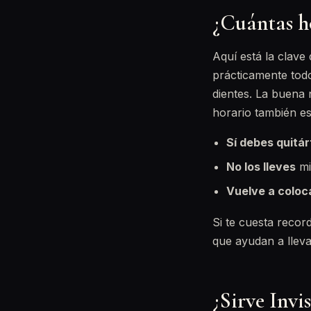
¿Cuántas ho
Aquí está la clave
prácticamente todo
dientes. La buena 
horario también es
Sí debes quitár
No los lleves
mi
Vuelve a coloc
Si te cuesta recor
que ayudan a lleva
¿Sirve Invi