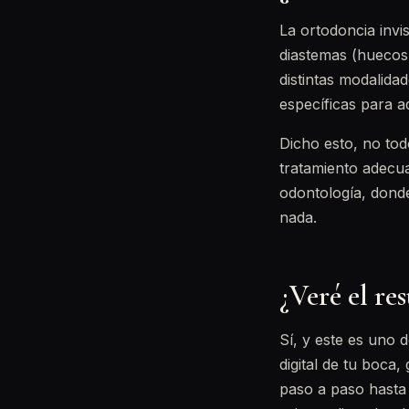
La ortodoncia inv
diastemas (huecos 
distintas modalida
específicas para a
Dicho esto, no tod
tratamiento adecua
odontología, donde
nada.
¿Veré el re
Sí, y este es uno 
digital de tu boc
paso a paso hasta 