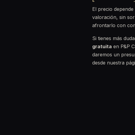
El precio depende
valoración, sin s
afrontarlo con co
Si tienes más dudas
gratuita
en P&P Cl
daremos un presu
desde nuestra pág