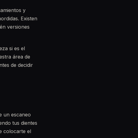
ñamientos y
ordidas. Existen
ién versiones
za si es el
estra área de
tes de decidir
de un escaneo
endo tus dientes
e colocarte el