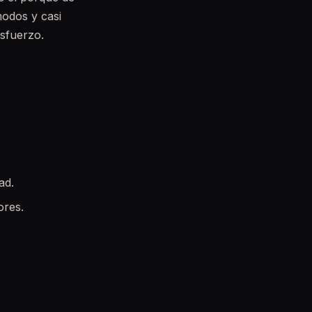
modos y casi
esfuerzo.
ad.
ores.