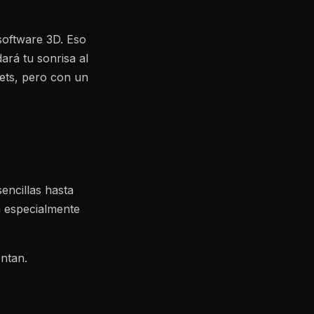
software 3D. Eso
ará tu sonrisa al
kets, pero con un
encillas hasta
a especialmente
ontan.