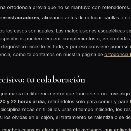
na ortodoncia previa que no se mantuvo con retenedores.
prerestauradores
, alineando antes de colocar carillas o c
os los casos son iguales. Las maloclusiones esqueléticas se
specíficos pueden requerir complementos o, en contadas 
l diagnóstico inicial lo es todo, y por eso conviene poners
encia, como te contamos en nuestra página de
ortodoncia I
ecisivo: tu colaboración
que marca la diferencia entre que funcione o no. Invisalign 
20 y 22 horas al día
, retirándolos solo para comer y para 
disciplina recae en ti. Si los usas el tiempo indicado, los re
si los olvidas en el cajón, el tratamiento se ralentiza o se de
s muchos casos es clara: el paciente motivado, que entiend