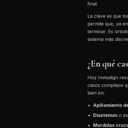
final.
La clave es que to
permite que, ya en
terminar. Es ortod
sistema más discre
¿En qué cas
Hoy Invisalign res
casos complejos qu
bien en:
Apiñamiento de
Diastemas
o es
Mordidas cruza