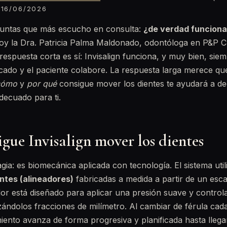
16/06/2026
guntas que más escucho en consulta:
¿de verdad funciona 
y la Dra. Patricia Palma Maldonado, odontóloga en P&P Cli
 respuesta corta es sí: Invisalign funciona, y muy bien, sie
icado y el paciente colabore. La respuesta larga merece q
cómo
y
por qué
consigue mover los dientes te ayudará a deci
adecuado para ti.
gue Invisalign mover los dientes
gia: es biomecánica aplicada con tecnología. El sistema util
ntes (alineadores)
fabricadas a medida a partir de un esca
or está diseñado para aplicar una presión suave y control
ándolos fracciones de milímetro. Al cambiar de férula cad
ento avanza de forma progresiva y planificada hasta llegar