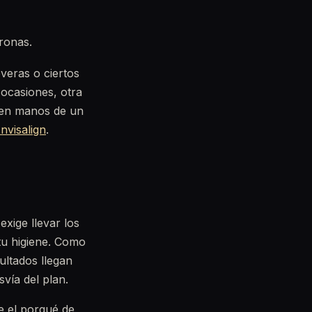
oronas.
veras o ciertos
ocasiones, otra
e en manos de un
nvisalign
.
exige llevar los
tu higiene. Como
sultados llegan
svía del plan.
e el porqué de