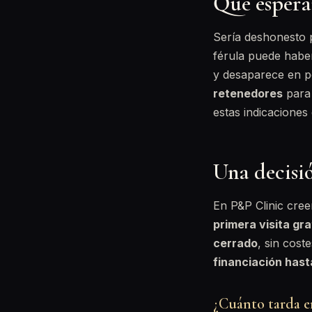
Qué espera
Sería deshonesto p
férula puede haber
y desaparece en po
retenedores
para 
estas indicaciones
Una decisió
En P&P Clinic cre
primera visita gra
cerrado
, sin cost
financiación has
¿Cuánto tarda en