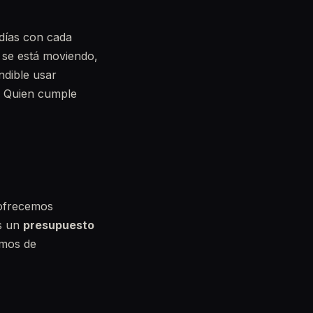
 días con cada
e se está moviendo,
ndible usar
. Quien cumple
 ofrecemos
os un
presupuesto
emos de