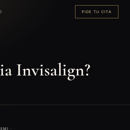
O
PIDE TU CITA
a Invisalign?
EM) ·