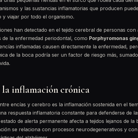
a unas pequeñas heridas en el surco que rodea cada diente
ganismos y las sustancias inflamatorias que producen pued
 y viajar por todo el organismo.
aciones han detectado en el tejido cerebral de personas con
as de la enfermedad periodontal, como
Porphyromonas ging
 encías inflamadas causen directamente la enfermedad, per
nica de la boca podría ser un factor de riesgo más, sumado 
vida.
 la inflamación crónica
entre encías y cerebro es la inflamación sostenida en el ti
a respuesta inflamatoria constante para defenderse de la
 estado de alerta permanente afecta a tejidos lejanos de la 
mación se relaciona con procesos neurodegenerativos y con
ísticas del alzhéimer.