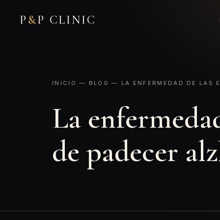
P
&
P CLINIC
INICIO
—
BLOG
— LA ENFERMEDAD DE LAS E
La enfermedad 
de padecer al