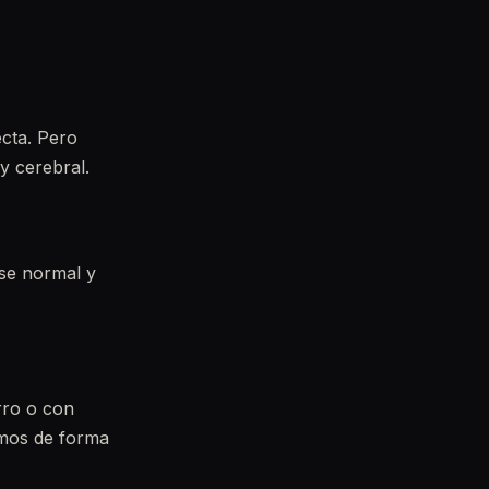
ecta. Pero
y cerebral.
rse normal y
rro o con
amos de forma