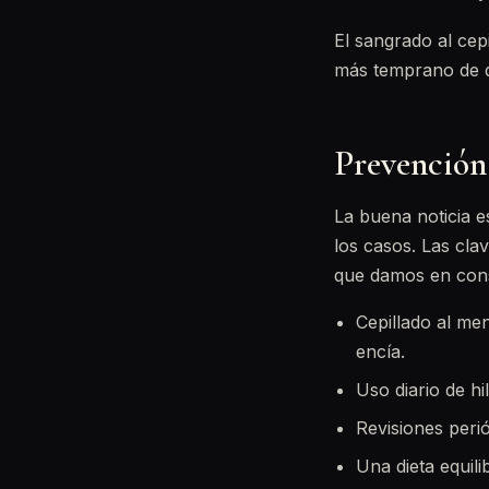
El sangrado al cep
más temprano de qu
Prevención
La buena noticia 
los casos. Las cla
que damos en cons
Cepillado al men
encía.
Uso diario de hi
Revisiones peri
Una dieta equil