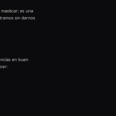
 masticar: es una
stramos sin darnos
 encías en buen
cer: