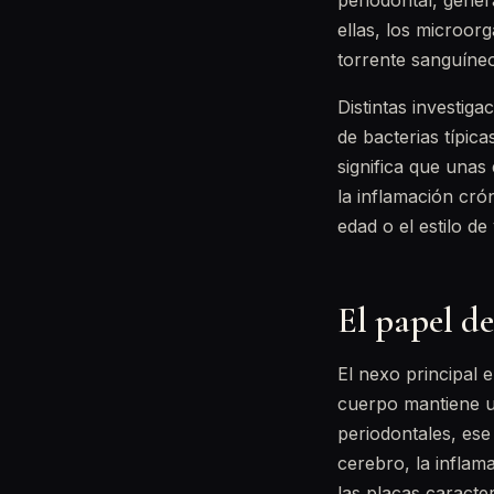
periodontal, gener
ellas, los microor
torrente sanguíneo
Distintas investig
de bacterias típic
significa que unas
la inflamación cró
edad o el estilo de 
El papel de
El nexo principal 
cuerpo mantiene un
periodontales, ese
cerebro, la infla
las placas caracter