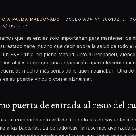
RICIA PALMA MALDONADO
· COLEGIADA Nº 28013243 (CO
16/06/2026
mos que las encías solo importaban para mantener los die
u estado tiene mucho que decir sobre la salud de todo el
o. En P&P Clinic, en pleno Madrid junto al Bernabéu, atende
didos al descubrir que una inflamación aparentemente meno
cuencias mucho más serias de lo que imaginaban. Una de 
s es su posible vínculo con el alzhéimer.
mo puerta de entrada al resto del c
o es un compartimento aislado. Cuando las encías enferman
nte a las bacterias. La periodontitis, la fase más avanzada 