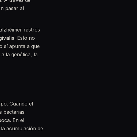
. A través de
en pasar al
 alzhéimer rastros
ivalis
. Esto no
o sí apunta a que
a la genética, la
empo. Cuando el
s bacterias
boca. En el
 la acumulación de