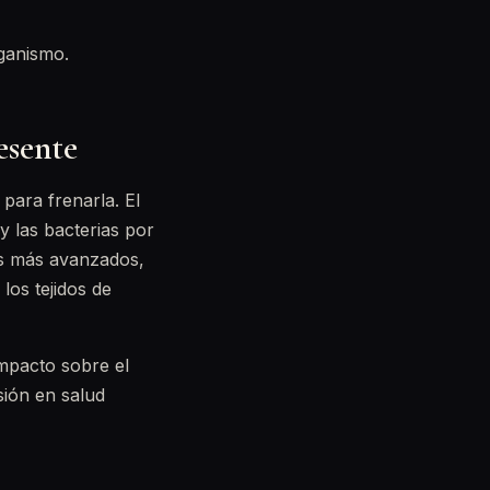
rganismo.
esente
 para frenarla. El
 y las bacterias por
sos más avanzados,
los tejidos de
impacto sobre el
sión en salud