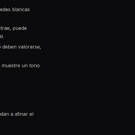
redes blancas
etrae, puede
l.
e deben valorarse,
 muestre un tono
dan a afinar el