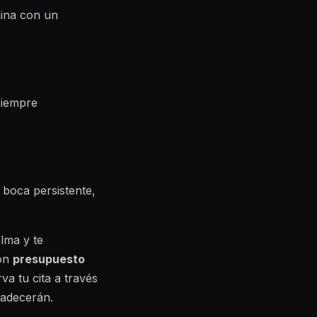
mina con un
siempre
 boca persistente,
lma y te
con
presupuesto
rva tu cita a través
gradecerán.