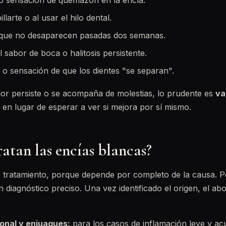
o sensación de quemazón en la encía.
larte o al usar el hilo dental.
 que no desaparecen pasadas dos semanas.
 sabor de boca o halitosis persistente.
l o sensación de que los dientes "se separan".
lor persiste o se acompaña de molestias, lo prudente es
va
en lugar de esperar a ver si mejora por sí mismo.
atan las encías blancas?
 tratamiento, porque depende por completo de la causa. P
 diagnóstico preciso. Una vez identificado el origen, el ab
ional y enjuagues:
para los casos de inflamación leve y a