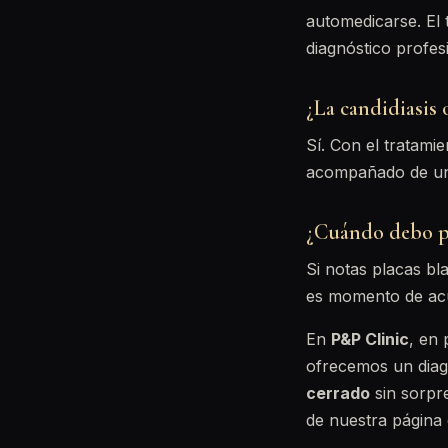
automedicarse. El 
diagnóstico profes
¿La candidiasis 
Sí. Con el tratami
acompañado de una
¿Cuándo debo pe
Si notas placas bl
es momento de acud
En
P&P Clinic
, en
ofrecemos un diag
cerrado
sin sorpr
de nuestra página