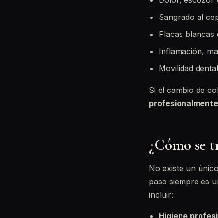
Dolor, escozor 
Sangrado al cepil
Placas blancas
Inflamación, mal
Movilidad denta
Si el cambio de co
profesionalmente
¿Cómo se tr
No existe un único
paso siempre es un
incluir:
Higiene profes