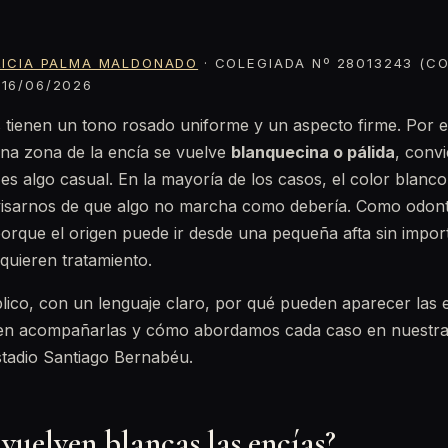
RICIA PALMA MALDONADO
· COLEGIADA Nº 28013243 (CO
16/06/2026
 tienen un tono rosado uniforme y un aspecto firme. Por 
a zona de la encía se vuelve
blanquecina o pálida
, conv
 es algo casual. En la mayoría de los casos, el color blanc
avisarnos de que algo no marcha como debería. Como odont
porque el origen puede ir desde una pequeña afta sin impor
quieren tratamiento.
plico, con un lenguaje claro, por qué pueden aparecer las 
len acompañarlas y cómo abordamos cada caso en nuestr
estadio Santiago Bernabéu.
 vuelven blancas las encías?