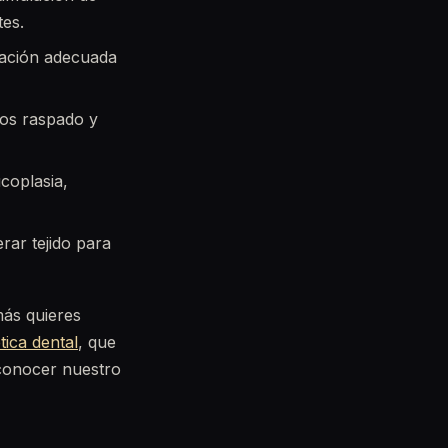
tes.
icación adecuada
os raspado y
coplasia,
rar tejido para
más quieres
tica dental
, que
 conocer nuestro