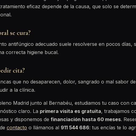
tratamiento eficaz depende de la causa, que solo se deter
ional.
oral se cura?
ento antifúngico adecuado suele resolverse en pocos días, 
 correcta higiene bucal.
dir cita?
ancas que no desaparecen, dolor, sangrado o mal sabor de
ir a la clínica.
 pleno Madrid junto al Bernabéu, estudiamos tu caso con ca
nóstico claro. La
primera visita es gratuita
, trabajamos 
esas y disponemos de
financiación hasta 60 meses
. Rese
 de
contacto
o llámanos al
911 544 686
: tus encías te lo a