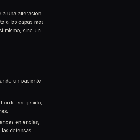
e a una alteración
cta a las capas más
sí mismo, sino un
uando un paciente
borde enrojecido,
nas.
ancas en encías,
 las defensas