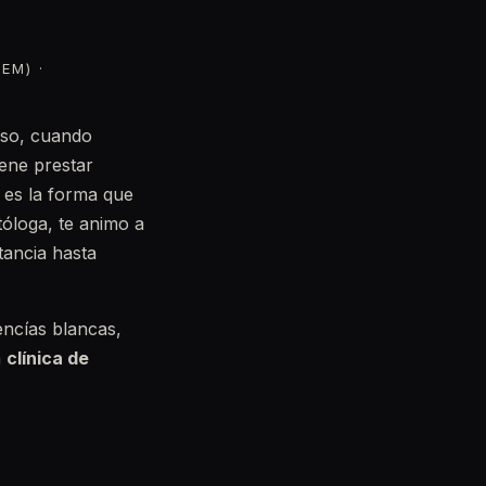
EM) ·
eso, cuando
iene prestar
o es la forma que
óloga, te animo a
tancia hasta
encías blancas,
a
clínica de