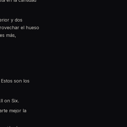
tá en la cantidad
erior y dos
aprovechar el hueso
es más,
 Estos son los
ll on Six.
arte mejor la