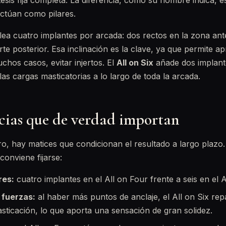
esis fija completa. La diferencia, como su nombre indica, es
actúan como pilares.
ea cuatro implantes por arcada: dos rectos en la zona ant
arte posterior. Esa inclinación es la clave, ya que permite 
chos casos, evitar injertos. El
All on Six
añade dos implant
las cargas masticatorias a lo largo de toda la arcada.
ncias que de verdad importan
o, hay matices que condicionan el resultado a largo plazo.
conviene fijarse:
res:
cuatro implantes en el All on Four frente a seis en el A
 fuerzas:
al haber más puntos de anclaje, el All on Six rep
asticación, lo que aporta una sensación de gran solidez.