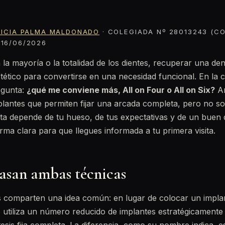
RICIA PALMA MALDONADO
· COLEGIADA Nº 28013243 (CO
16/06/2026
la mayoría o la totalidad de los dientes, recuperar una dent
tético para convertirse en una necesidad funcional. En la
egunta:
¿qué me conviene más, All on Four o All on Six?
Am
lantes que permiten fijar una arcada completa, pero no so
ta depende de tu hueso, de tus expectativas y de un buen d
orma clara para que llegues informada a tu primera visita.
basan ambas técnicas
s comparten una idea común: en lugar de colocar un impla
se utiliza un número reducido de implantes estratégicamente 