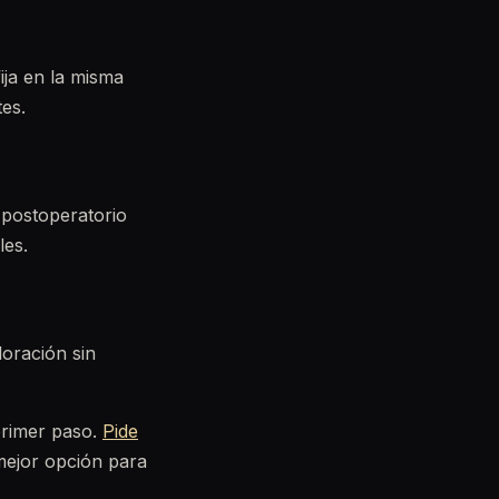
ija en la misma
tes.
 postoperatorio
les.
loración sin
 primer paso.
Pide
mejor opción para