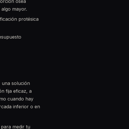
sorción ósea
 algo mayor.
ificación protésica
resupuesto
s una solución
 fija eficaz, a
ismo cuando hay
rcada inferior o en
 para medir tu