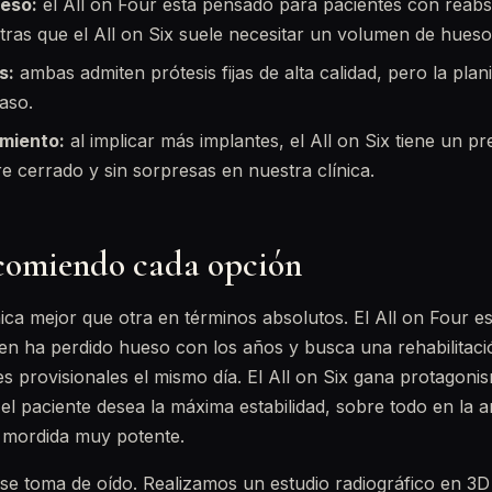
ueso:
el All on Four está pensado para pacientes con reab
ras que el All on Six suele necesitar un volumen de hueso
s:
ambas admiten prótesis fijas de alta calidad, pero la plan
aso.
amiento:
al implicar más implantes, el All on Six tiene un p
e cerrado y sin sorpresas en nuestra clínica.
comiendo cada opción
ica mejor que otra en términos absolutos. El All on Four e
en ha perdido hueso con los años y busca una rehabilitación
s provisionales el mismo día. El All on Six gana protagon
 el paciente desea la máxima estabilidad, sobre todo en la a
 mordida muy potente.
se toma de oído. Realizamos un estudio radiográfico en 3D