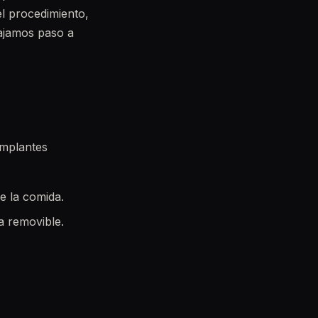
el procedimiento,
ajamos paso a
implantes
e la comida.
a removible.