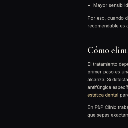
Mayor sensibilid
Por eso, cuando d
recomendable es ac
Cómo elimin
El tratamiento dep
primer paso es u
alcanza. Si detec
antifúngica especí
estética dental
para
En P&P Clinic tra
que sepas exactam