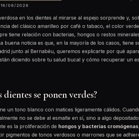
16/06/2026
verdosa en los dientes al mirarse al espejo sorprende y, so
ncia del clásico amarilleo por café o tabaco, el color verde
empre tiene relación con bacterias, hongos o restos mineral
 La buena noticia es que, en la mayoría de los casos, tiene 
adrid junto al Bernabéu, queremos explicarte por qué apa
stán diciendo sobre tu salud bucal y cómo recuperar un es
s dientes se ponen verdes?
iene un tono blanco con matices ligeramente cálidos. Cuan
lmente no se debe al esmalte en sí, sino a algo depositado
e es la proliferación de
hongos y bacterias cromógenas
ir pigmentos de tonos verdosos o marrones que se adhieren