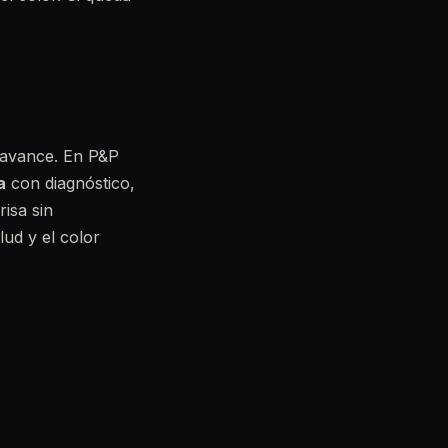
 avance. En P&P
a
con diagnóstico,
isa sin
lud y el color