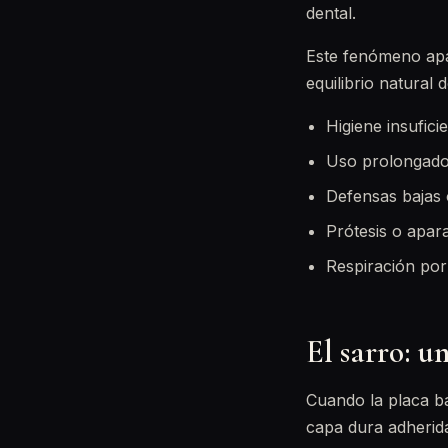
dental.
Este fenómeno apar
equilibrio natural
Higiene insufic
Uso prolongado d
Defensas bajas 
Prótesis o apar
Respiración por
El sarro: u
Cuando la placa ba
capa dura adherida