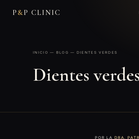
P
&
P CLINIC
INICIO
—
BLOG
— DIENTES VERDES
Dientes verde
POR LA
DRA. PAT