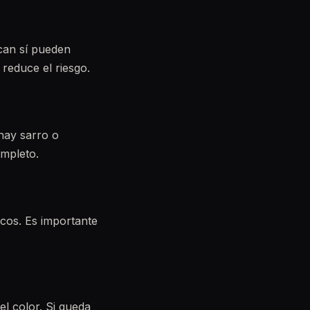
ocan sí pueden
 reduce el riesgo.
hay sarro o
ompleto.
icos. Es importante
l color. Si queda