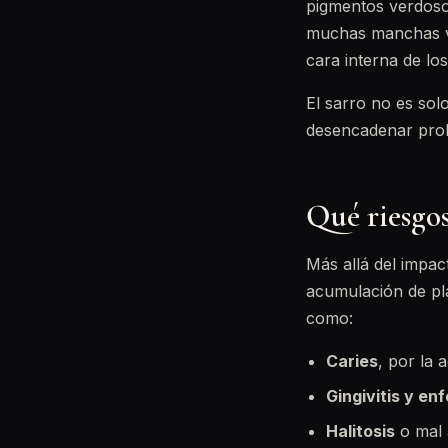
pigmentos verdosos
muchas manchas ve
cara interna de los
El sarro no es sol
desencadenar prob
Qué riesgos
Más allá del impact
acumulación de pl
como:
Caries
, por la 
Gingivitis y e
Halitosis
o mal a