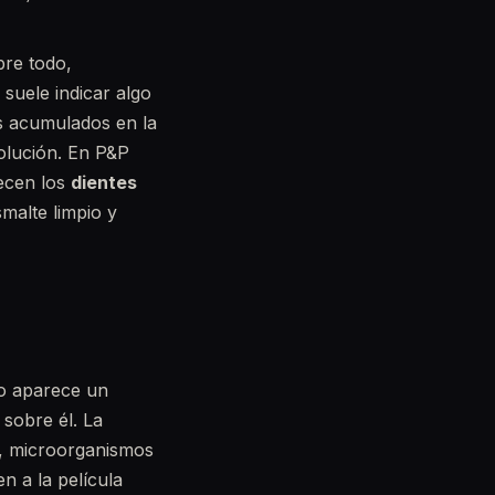
bre todo,
 suele indicar algo
es acumulados en la
solución. En P&P
recen los
dientes
malte limpio y
do aparece un
 sobre él. La
, microorganismos
 a la película