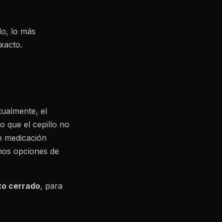
do, lo más
xacto.
tualmente, el
o que el cepillo no
o medicación
amos opciones de
to cerrado
, para