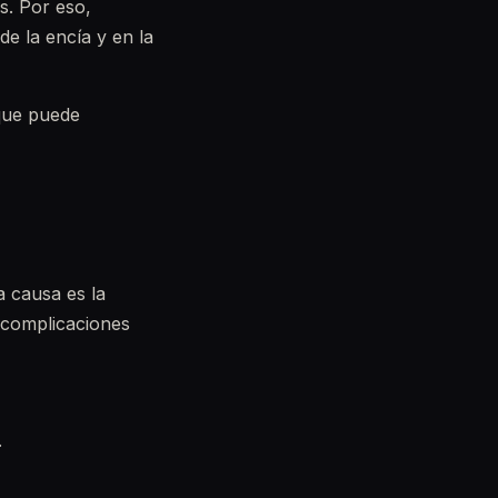
s. Por eso,
e la encía y en la
 que puede
a causa es la
 complicaciones
.